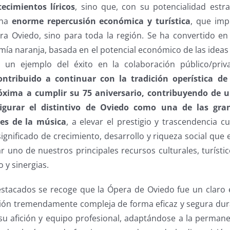
ecimientos líricos
, sino que, con su potencialidad estra
una
enorme repercusión económica y turística
, que imp
ra Oviedo, sino para toda la región. Se ha convertido en
mía naranja, basada en el potencial económico de las ideas 
 y un ejemplo del éxito en la colaboración público/pri
tribuido a continuar con la tradición operística de
óxima a cumplir su 75 aniversario, contribuyendo de
igurar el distintivo de Oviedo como una de las gran
es de la música
, a elevar el prestigio y trascendencia c
significado de crecimiento, desarrollo y riqueza social que 
r uno de nuestros principales recursos culturales, turísti
 y sinergias.
estacados se recoge que la Ópera de Oviedo fue un clar
ción tremendamente compleja de forma eficaz y segura du
su afición y equipo profesional, adaptándose a la permane