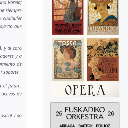
ino Varela;
que siempre
y cualquier
royecto que
, y al coro
nadores y a
tamiento de
r soporte.
 el futuro.
 activos de
usical y no