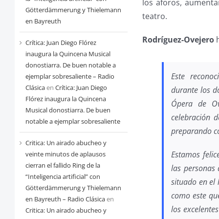
los aforos, aumenta
Götterdämmerung y Thielemann
teatro.
en Bayreuth
Rodríguez-Ovejero
h
Crítica: Juan Diego Flórez
inaugura la Quincena Musical
donostiarra. De buen notable a
Este recono
ejemplar sobresaliente – Radio
Clásica
en
Crítica: Juan Diego
durante los d
Flórez inaugura la Quincena
Ópera de Ov
Musical donostiarra. De buen
celebración d
notable a ejemplar sobresaliente
preparando co
Critica: Un airado abucheo y
Estamos felic
veinte minutos de aplausos
cierran el fallido Ring de la
las personas 
“Inteligencia artificial” con
situado en el
Götterdämmerung y Thielemann
como este que
en Bayreuth – Radio Clásica
en
los excelente
Critica: Un airado abucheo y