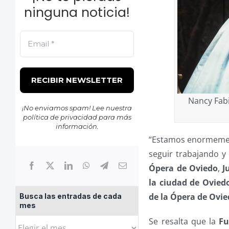
ninguna noticia!
Nancy Fabi
¡No enviamos spam! Lee nuestra
política de privacidad
para más
información.
“Estamos enormemente
seguir trabajando y
Ópera de Oviedo
,
J
la ciudad de Ovied
de la Ópera de Ovi
Busca las entradas de cada
mes
Se resalta que la
Fu
Busca