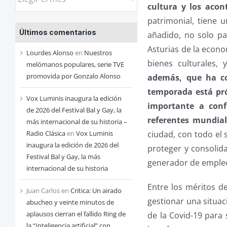
cultura y los acont
las
patrimonial, tiene 
entradas
Últimos comentarios
añadido, no solo pa
de
Asturias de la econo
cada
Lourdes Alonso
en
Nuestros
bienes culturales,
mes
melómanos populares, serie TVE
promovida por Gonzalo Alonso
además, que ha con
temporada está pr
Vox Luminis inaugura la edición
importante a conf
de 2026 del Festival Bal y Gay, la
referentes mundial
más internacional de su historia –
ciudad, con todo el 
Radio Clásica
en
Vox Luminis
inaugura la edición de 2026 del
proteger y consolida
Festival Bal y Gay, la más
generador de empleo
internacional de su historia
Entre los méritos d
Juan Carlos
en
Critica: Un airado
gestionar una situa
abucheo y veinte minutos de
aplausos cierran el fallido Ring de
de la Covid-19 para 
la “Inteligencia artificial” con