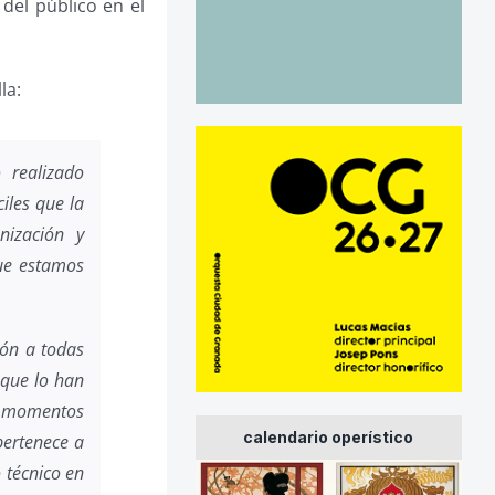
del público en el
la:
 realizado
iles que la
nización y
que estamos
dón a todas
 que lo han
en momentos
calendario operístico
pertenece a
 técnico en