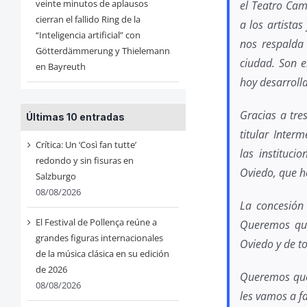
veinte minutos de aplausos
el Teatro Cam
cierran el fallido Ring de la
a los artista
“Inteligencia artificial” con
nos respalda 
Götterdämmerung y Thielemann
ciudad. Son e
en Bayreuth
hoy desarroll
Gracias a tre
Últimas 10 entradas
titular Inter
Crítica: Un ‘Così fan tutte’
las instituc
redondo y sin fisuras en
Oviedo, que h
Salzburgo
08/08/2026
La concesión 
El Festival de Pollença reúne a
Queremos que 
grandes figuras internacionales
Oviedo y de to
de la música clásica en su edición
de 2026
Queremos que 
08/08/2026
les vamos a fa