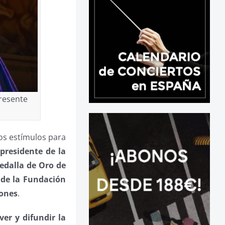
resente
os estímulos para
l
presidente de la
edalla de Oro de
 de la Fundación
iones
.
er y difundir la