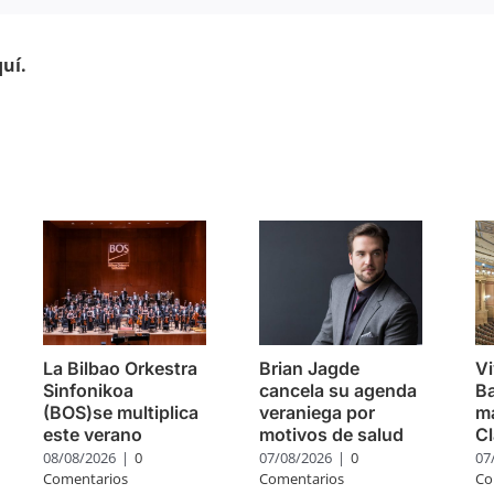
uí.
s
La Bilbao Orkestra
Brian Jagde
Vi
Sinfonikoa
cancela su agenda
Ba
(BOS)se multiplica
veraniega por
m
este verano
motivos de salud
Cl
08/08/2026
|
0
07/08/2026
|
0
07
Comentarios
Comentarios
Co