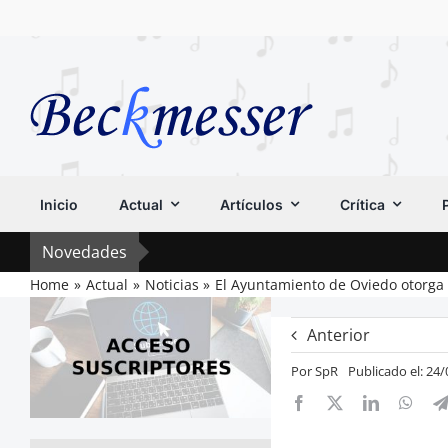
Saltar
al
contenido
Inicio
Actual
Artículos
Crítica
Novedades
Home
Actual
Noticias
El Ayuntamiento de Oviedo otorga 
Anterior
Por
SpR
Publicado el: 24