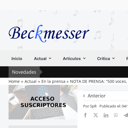
Saltar
al
contenido
Inicio
Actual
Artículos
Crítica
Novedades
Home
Actual
En la prensa
NOTA DE PRENSA: “500 voces, 1
Anterior
Por
SpR
Publicado el: 04