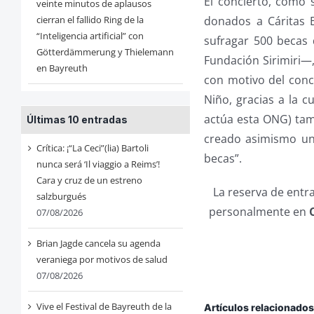
El concierto, como 
veinte minutos de aplausos
donados a Cáritas 
cierran el fallido Ring de la
“Inteligencia artificial” con
sufragar 500 becas
Götterdämmerung y Thielemann
Fundación Sirimiri—,
en Bayreuth
con motivo del conci
Niño, gracias a la 
actúa esta ONG) tamb
Últimas 10 entradas
creado asimismo una
Crítica: ¡“La Ceci”(lia) Bartoli
becas”.
nunca será ‘Il viaggio a Reims’!
Cara y cruz de un estreno
La reserva de entra
salzburgués
personalmente en
07/08/2026
Brian Jagde cancela su agenda
veraniega por motivos de salud
07/08/2026
Vive el Festival de Bayreuth de la
Artículos relacionado