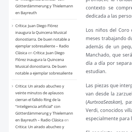
Götterdämmerung y Thielemann
contexto se compre
en Bayreuth
dedicada a las perso
Crítica: Juan Diego Flórez
Los niños del Coro d
inaugura la Quincena Musical
meses trabajando dur
donostiarra. De buen notable a
además de un peque
ejemplar sobresaliente – Radio
Clásica
en
Crítica: Juan Diego
Manchado, que será 
Flórez inaugura la Quincena
día a día por separ
Musical donostiarra. De buen
estudian.
notable a ejemplar sobresaliente
Las piezas que inter
Critica: Un airado abucheo y
veinte minutos de aplausos
van desde la zarzuel
cierran el fallido Ring de la
(
AurtxoaSeaskan
), p
“Inteligencia artificial” con
Verdi, conocidos vi
Götterdämmerung y Thielemann
especialmente para l
en Bayreuth – Radio Clásica
en
Critica: Un airado abucheo y