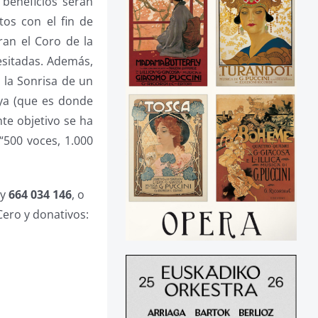
 beneficios serán
os con el fin de
an el Coro de la
esitadas. Además,
 la Sonrisa de un
oya (que es donde
te objetivo se ha
“500 voces, 1.000
y
664 034 146
, o
a Cero y donativos: