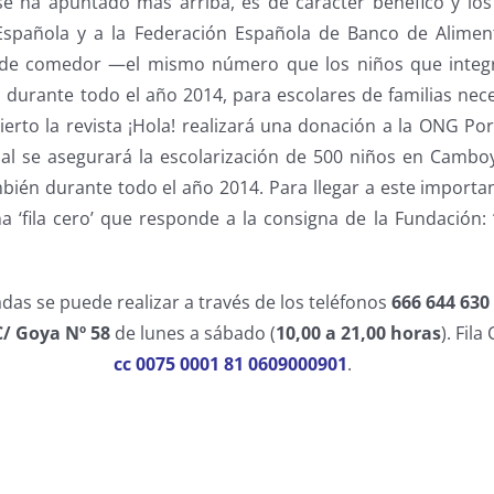
se ha apuntado más arriba, es de carácter benéfico y los
Española y a la Federación Española de Banco de Aliment
 de comedor —el mismo número que los niños que integr
 durante todo el año 2014, para escolares de familias nec
erto la revista ¡Hola! realizará una donación a la ONG Por
cual se asegurará la escolarización de 500 niños en Camb
ién durante todo el año 2014. Para llegar a este importan
 ‘fila cero’ que responde a la consigna de la Fundación: 
das se puede realizar a través de los teléfonos
666 644 630
C/ Goya Nº 58
de lunes a sábado (
10,00 a 21,00 horas
). Fil
cc 0075 0001 81 0609000901
.
s