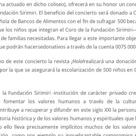
 actuado en dicho coliseo), ofrecerá en su honor un con
dación Sirimiri. El beneficio del concierto será donado a 
añola de Bancos de Alimentos con el fin de sufragar 500 b
 los niños que integran el Coro de la Fundación Sirimiri
de familias necesitadas. Para llegar a este importante obj
 que podrán hacersedonativos a través de la cuenta 0075 00
o de este concierto la revista
¡Hola!
realizará una donació
 por la que se asegurará la escolarización de 500 niños e
 la Fundación Sirimiri -institución de carácter privado c
e fomentar los valores humanos a través de la cultu
ntribuye a recuperar y difundir en este siglo XXI la person
ctoria histórica y de los valores humanos y espirituales qu
o ello lleva precisamente implícitos muchos de los valor
ión, como por ejemplo su inquebrantable compromiso so