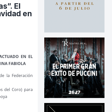
s”. El
avidad en
 ACTUADO EN EL
EINA FABIOLA
 de la Federación
s del Coro) para
boya