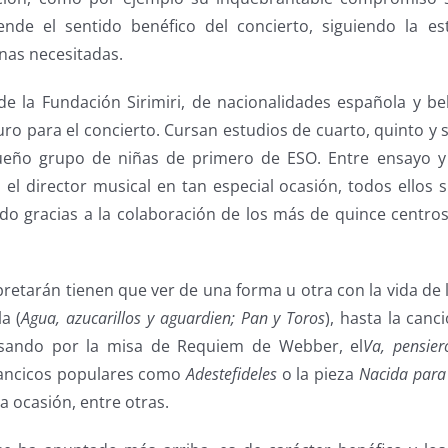
nde el sentido benéfico del concierto, siguiendo la es
nas necesitadas.
e la Fundación Sirimiri, de nacionalidades española y bel
o para el concierto. Cursan estudios de cuarto, quinto y s
ño grupo de niñas de primero de ESO. Entre ensayo y
el director musical en tan especial ocasión, todos ellos 
ado gracias a la colaboración de los más de quince centr
pretarán tienen que ver de una forma u otra con la vida de l
a (
Agua, azucarillos y aguardien; Pan y Toros
), hasta la can
asando por la misa de Requiem de Webber, el
Va, pensier
llancicos populares como
Adestefideles
o la pieza
Nacida para
a ocasión, entre otras.