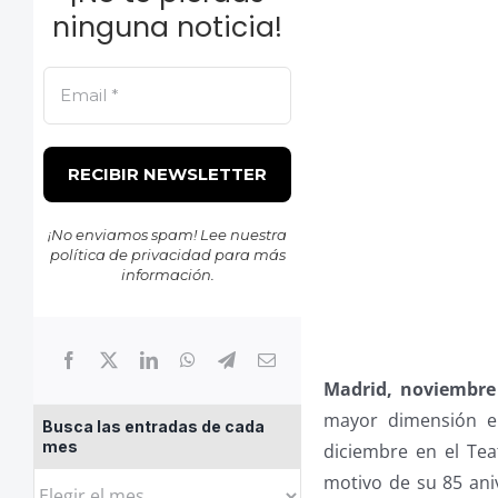
ninguna noticia!
¡No enviamos spam! Lee nuestra
política de privacidad
para más
información.
Madrid, noviembre
mayor dimensión eu
Busca las entradas de cada
mes
diciembre en el Tea
motivo de su 85 aniv
Busca