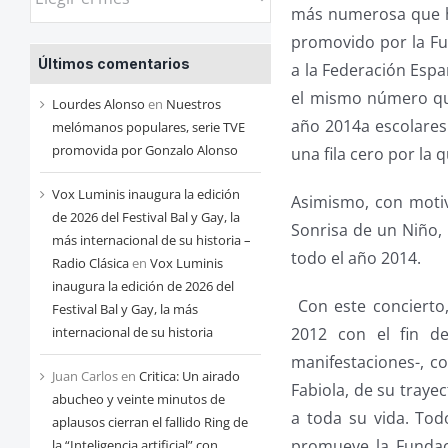
más numerosa que ha
las
promovido por la Fun
entradas
Últimos comentarios
a la Federación Esp
de
el mismo número que
cada
Lourdes Alonso
en
Nuestros
año 2014a escolares 
mes
melómanos populares, serie TVE
promovida por Gonzalo Alonso
una fila cero por la
Vox Luminis inaugura la edición
Asimismo, con motiv
de 2026 del Festival Bal y Gay, la
Sonrisa de un Niño,
más internacional de su historia –
todo el año 2014.
Radio Clásica
en
Vox Luminis
inaugura la edición de 2026 del
Con este concierto,
Festival Bal y Gay, la más
2012 con el fin d
internacional de su historia
manifestaciones-, co
Juan Carlos
en
Critica: Un airado
Fabiola, de su traye
abucheo y veinte minutos de
a toda su vida. Tod
aplausos cierran el fallido Ring de
promueve la Fundac
la “Inteligencia artificial” con