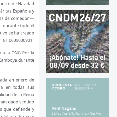
cierto de Navidad
Cáritas Española y
ecas de comedor —
— durante todo el
etivo se ha creado
01 81 0609000901.
n a la ONG Por la
n Camboya durante
reada en enero de
ra en todas sus
alidad de la Reina
e han dado sentido
es que defiende y
lidario. En este