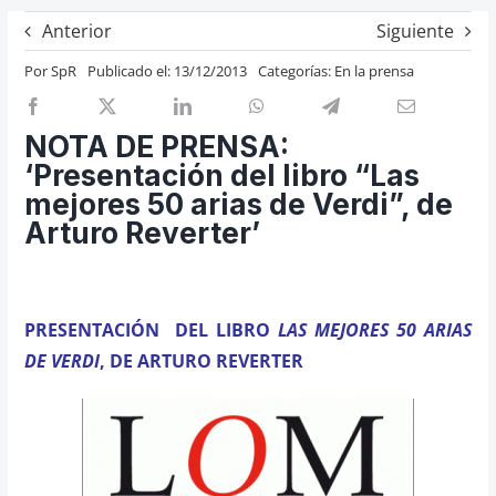
Previos de ópera
Anterior
Siguiente
Entrevistas
Por
SpR
Publicado el: 13/12/2013
Categorías:
En la prensa
Recomendación
Cosas de Beckmesser
NOTA DE PRENSA:
‘Presentación del libro “Las
Nosotros y privacidad
mejores 50 arias de Verdi”, de
Buscar:
Arturo Reverter’
PRESENTACIÓN DEL LIBRO
LAS MEJORES 50 ARIAS
DE VERDI
, DE ARTURO REVERTER