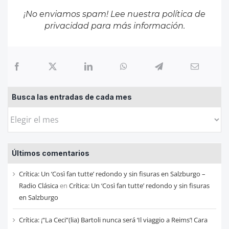
¡No enviamos spam! Lee nuestra
política de
privacidad
para más información.
Busca las entradas de cada mes
Busca
las
entradas
Últimos comentarios
de
cada
Crítica: Un ‘Così fan tutte’ redondo y sin fisuras en Salzburgo –
mes
Radio Clásica
en
Crítica: Un ‘Così fan tutte’ redondo y sin fisuras
en Salzburgo
Crítica: ¡“La Ceci”(lia) Bartoli nunca será ‘Il viaggio a Reims’! Cara