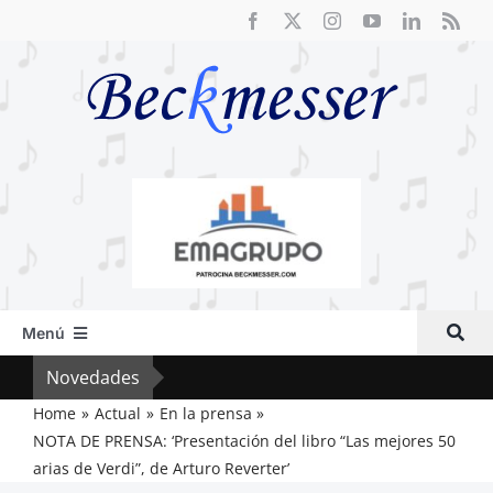
Saltar
al
contenido
Menú
Inicio
Novedades
Cri
Actual
Home
Actual
En la prensa
NOTA DE PRENSA: ‘Presentación del libro “Las mejores 50
Artículos
arias de Verdi”, de Arturo Reverter’
Crítica