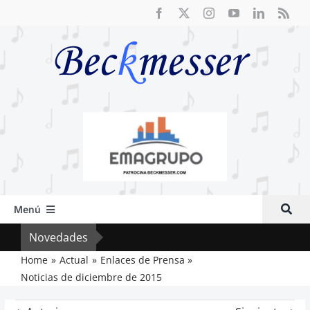
Saltar
al
contenido
Menú
Inicio
Novedades
Crít
Actual
Home
Actual
Enlaces de Prensa
Noticias de diciembre de 2015
Artículos
Crítica