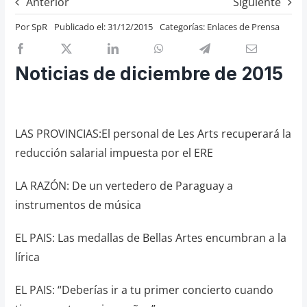
Anterior
Siguiente
Previos de ópera
Por
SpR
Publicado el: 31/12/2015
Categorías:
Enlaces de Prensa
Entrevistas
Recomendación
Noticias de diciembre de 2015
Cosas de Beckmesser
Nosotros y privacidad
LAS PROVINCIAS:El personal de Les Arts recuperará la
Buscar:
reducción salarial impuesta por el ERE
LA RAZÓN: De un vertedero de Paraguay a
instrumentos de música
EL PAIS: Las medallas de Bellas Artes encumbran a la
lírica
EL PAIS: “Deberías ir a tu primer concierto cuando