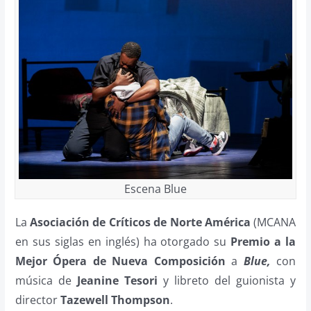
Escena Blue
La
Asociación de Críticos de Norte América
(MCANA
en sus siglas en inglés) ha otorgado su
Premio a la
Mejor Ópera de Nueva Composición
a
Blue,
con
música de
Jeanine Tesori
y libreto del guionista y
director
Tazewell Thompson
.