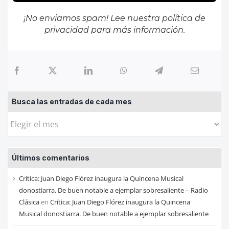
¡No enviamos spam! Lee nuestra
política de
privacidad
para más información.
Busca las entradas de cada mes
Busca
las
entradas
Últimos comentarios
de
cada
Crítica: Juan Diego Flórez inaugura la Quincena Musical
mes
donostiarra. De buen notable a ejemplar sobresaliente – Radio
Clásica
en
Crítica: Juan Diego Flórez inaugura la Quincena
Musical donostiarra. De buen notable a ejemplar sobresaliente