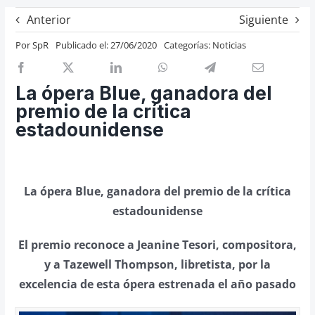
Previos de ópera
Anterior
Siguiente
Entrevistas
Por
SpR
Publicado el: 27/06/2020
Categorías:
Noticias
Recomendación
Cosas de Beckmesser
La ópera Blue, ganadora del
premio de la crítica
Nosotros y privacidad
estadounidense
Buscar:
La ópera Blue, ganadora del premio de la crítica
estadounidense
El premio reconoce a Jeanine Tesori, compositora,
y a Tazewell Thompson, libretista, por la
excelencia de esta ópera estrenada el año pasado