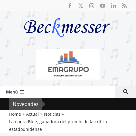
Saltar
al
contenido
Menú
Inicio
Novedades
Vox 
Actual
Home
Actual
Noticias
La ópera Blue, ganadora del premio de la crítica
Artículos
estadounidense
Crítica