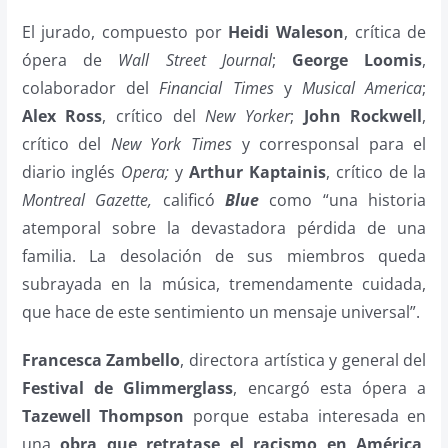
El jurado, compuesto por
Heidi Waleson
, crítica de
ópera de
Wall Street Journal
;
George Loomis
,
colaborador del
Financial Times
y
Musical America
;
Alex Ross
, crítico del
New Yorker
;
John Rockwell
,
crítico del
New York Times
y corresponsal para el
diario inglés
Opera;
y
Arthur Kaptainis
, crítico de la
Montreal Gazette,
calificó
Blue
como “una historia
atemporal sobre la devastadora pérdida de una
familia. La desolación de sus miembros queda
subrayada en la música, tremendamente cuidada,
que hace de este sentimiento un mensaje universal”.
Francesca Zambello
, directora artística y general del
Festival de Glimmerglass
, encargó esta ópera a
Tazewell
Thompson
porque estaba interesada en
una
obra que retratase el racismo en América
,