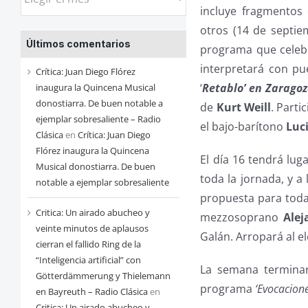
las
incluye fragmentos
entradas
otros (14 de septiem
Últimos comentarios
de
programa que celebr
cada
interpretará con p
Crítica: Juan Diego Flórez
mes
‘
Retablo’ en Zarago
inaugura la Quincena Musical
donostiarra. De buen notable a
de
Kurt Weill
. Parti
ejemplar sobresaliente – Radio
el bajo-barítono
Luc
Clásica
en
Crítica: Juan Diego
Flórez inaugura la Quincena
El día 16 tendrá lug
Musical donostiarra. De buen
toda la jornada, y a 
notable a ejemplar sobresaliente
propuesta para toda 
Critica: Un airado abucheo y
mezzosoprano
Ale
veinte minutos de aplausos
Galán. Arropará al e
cierran el fallido Ring de la
“Inteligencia artificial” con
La semana terminar
Götterdämmerung y Thielemann
programa
‘Evocacione
en Bayreuth – Radio Clásica
en
Critica: Un airado abucheo y