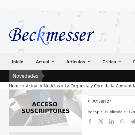
Saltar
al
contenido
Inicio
Actual
Artículos
Crítica
Novedades
Home
Actual
Noticias
La Orquesta y Coro de la Comunidad
Anterior
Por
SpR
Publicado el: 12