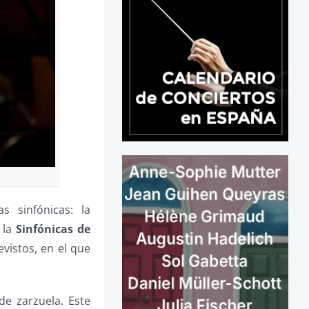
 sinfónicas: la
 la
Sinfónicas de
vistos, en el que
de zarzuela. Este