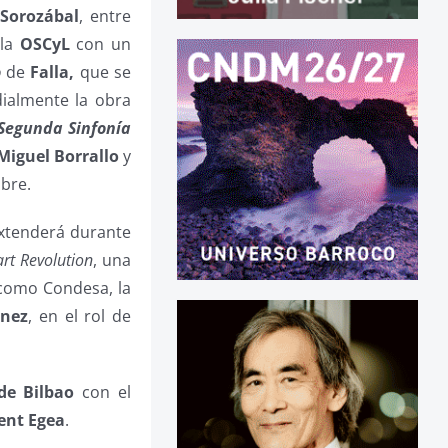
Sorozábal
, entre
 la
OSCyL
con un
o
de
Falla,
que se
ialmente la obra
Segunda Sinfonía
Miguel Borrallo
y
mbre.
extenderá durante
rt Revolution
, una
omo Condesa, la
énez
, en el rol de
de Bilbao
con el
cent Egea
.