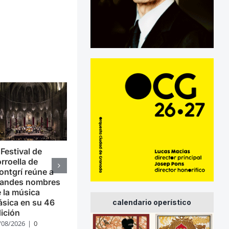
 Festival de
rroella de
ntgrí reúne a
randes nombres
 la música
ásica en su 46
calendario operístico
ición
/08/2026
|
0