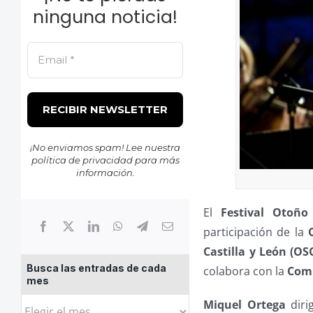
ninguna noticia!
¡No enviamos spam! Lee nuestra
política de privacidad
para más
información.
El
Festival Otoño
participación de la
Castilla y León (OS
Busca las entradas de cada
colabora con la
Comp
mes
Busca
Miquel Ortega
diri