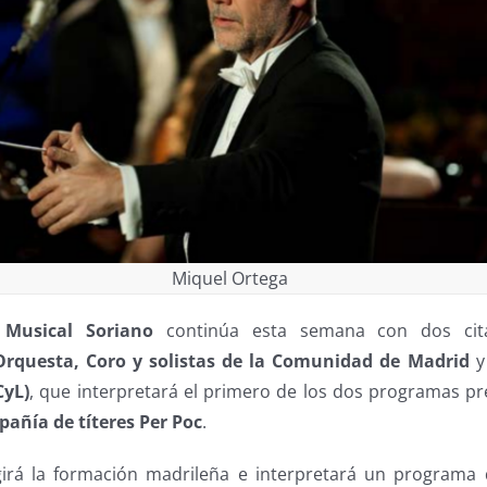
Miquel Ortega
 Musical Soriano
continúa esta semana con dos citas
Orquesta, Coro y solistas de la Comunidad de Madrid
y
CyL)
, que interpretará el primero de los dos programas pre
añía de títeres Per Poc
.
girá la formación madrileña e interpretará un programa 