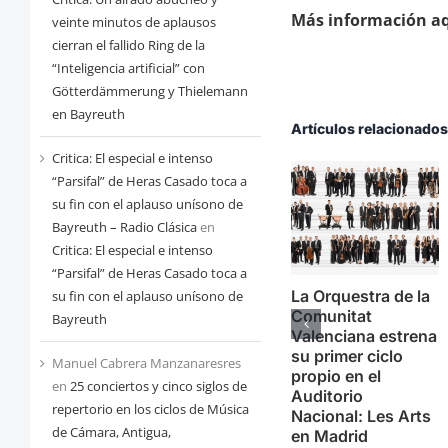
Más información aq
veinte minutos de aplausos
cierran el fallido Ring de la
“Inteligencia artificial” con
Götterdämmerung y Thielemann
en Bayreuth
Artículos relacionado
Critica: El especial e intenso
“Parsifal” de Heras Casado toca a
su fin con el aplauso unísono de
Bayreuth – Radio Clásica
en
Critica: El especial e intenso
“Parsifal” de Heras Casado toca a
La Orquestra de la
su fin con el aplauso unísono de
Comunitat
Bayreuth
Valenciana estrena
su primer ciclo
Manuel Cabrera Manzanaresres
propio en el
en
25 conciertos y cinco siglos de
Auditorio
repertorio en los ciclos de Música
Nacional: Les Arts
de Cámara, Antigua,
en Madrid