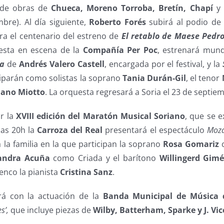
 de obras de
Chueca, Moreno Torroba, Bretín, Chapí
y
bre). Al día siguiente,
Roberto Forés
subirá al podio de
a el centenario del estreno de
El retablo de Maese Pedr
uesta en escena de la
Compañía Per Poc
, estrenará mund
za
de
Andrés Valero Castell
, encargada por el festival, y la
ciparán como solistas la soprano
Tania Durán-Gil
, el tenor
iano Miotto
. La orquesta regresará a Soria el 23 de septie
ar la
XVIII edición del Maratón Musical Soriano
, que se 
las 20h la
Carroza del Real
presentará el espectáculo
Moza
la familia en la que participan la soprano
Rosa Gomariz
c
jandra Acuña
como Criada y el barítono
Willingerd Gim
lenco la pianista
Cristina Sanz
.
á con la actuación de la
Banda Municipal de Música 
s’,
que incluye piezas de
Wilby, Batterham, Sparke y J. Vi