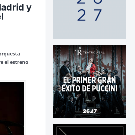
adrid y
l
 orquesta
e el estreno