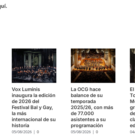
uí.
s
Vox Luminis
La OCG hace
El
inaugura la edición
balance de su
To
de 2026 del
temporada
Mo
Festival Bal y Gay,
2025/26, con más
g
la más
de 77.000
de
internacional de su
asistentes a su
cl
historia
programación
ed
05/08/2026
|
0
05/08/2026
|
0
04