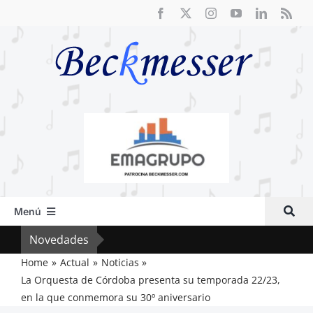
Saltar
al
contenido
Menú
Inicio
Novedades
El F
Actual
Home
Actual
Noticias
La Orquesta de Córdoba presenta su temporada 22/23,
Artículos
en la que conmemora su 30º aniversario
Crítica