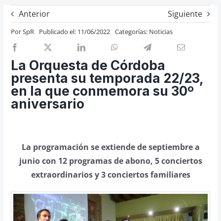
Previos de ópera
Anterior
Siguiente
Entrevistas
Por
SpR
Publicado el: 11/06/2022
Categorías:
Noticias
Recomendación
Cosas de Beckmesser
La Orquesta de Córdoba
presenta su temporada 22/23,
Nosotros y privacidad
en la que conmemora su 30º
Buscar:
aniversario
La programación se extiende de septiembre a
junio con 12 programas de abono, 5 conciertos
extraordinarios y 3 conciertos familiares