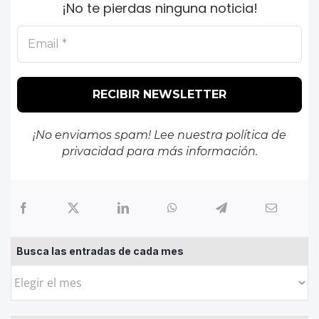
¡No te pierdas ninguna noticia!
¡No enviamos spam! Lee nuestra
política de
privacidad
para más información.
Busca las entradas de cada mes
Busca
las
entradas