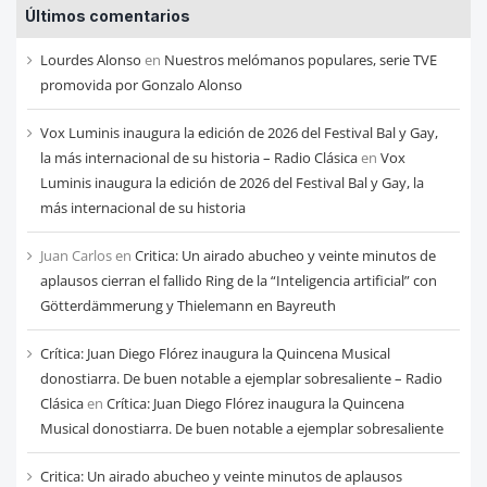
Últimos comentarios
de
cada
Lourdes Alonso
en
Nuestros melómanos populares, serie TVE
mes
promovida por Gonzalo Alonso
Vox Luminis inaugura la edición de 2026 del Festival Bal y Gay,
la más internacional de su historia – Radio Clásica
en
Vox
Luminis inaugura la edición de 2026 del Festival Bal y Gay, la
más internacional de su historia
Juan Carlos
en
Critica: Un airado abucheo y veinte minutos de
aplausos cierran el fallido Ring de la “Inteligencia artificial” con
Götterdämmerung y Thielemann en Bayreuth
Crítica: Juan Diego Flórez inaugura la Quincena Musical
donostiarra. De buen notable a ejemplar sobresaliente – Radio
Clásica
en
Crítica: Juan Diego Flórez inaugura la Quincena
Musical donostiarra. De buen notable a ejemplar sobresaliente
Critica: Un airado abucheo y veinte minutos de aplausos