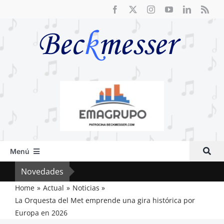
Saltar
al
contenido
Menú
Inicio
Novedades
Vox 
Actual
Home
Actual
Noticias
La Orquesta del Met emprende una gira histórica por
Artículos
Europa en 2026
Crítica