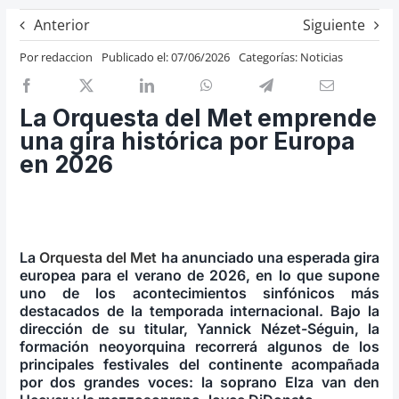
Previos de ópera
Anterior
Siguiente
Entrevistas
Por
redaccion
Publicado el: 07/06/2026
Categorías:
Noticias
Recomendación
Cosas de Beckmesser
La Orquesta del Met emprende
una gira histórica por Europa
Nosotros y privacidad
en 2026
Buscar:
La
Orquesta del Met
ha anunciado una esperada gira
europea para el verano de 2026, en lo que supone
uno de los acontecimientos sinfónicos más
destacados de la temporada internacional. Bajo la
dirección de su titular, Yannick Nézet-Séguin, la
formación neoyorquina recorrerá algunos de los
principales festivales del continente acompañada
por dos grandes voces: la soprano Elza van den