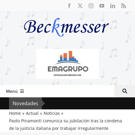
Saltar
al
contenido
Menú
Inicio
Novedades
Crít
Actual
Home
Actual
Noticias
Paolo Pinamonti comunica su jubilación tras la condena
Artículos
de la justicia italiana por trabajar irregularmente
Crítica