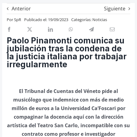
Previos de ópera
Anterior
Siguiente
Entrevistas
Por
SpR
Publicado el: 19/09/2023
Categorías:
Noticias
Recomendación
Cosas de Beckmesser
Paolo Pinamonti comunica su
jubilación tras la condena de
Nosotros y privacidad
la justicia italiana por trabajar
Buscar:
irregularmente
El Tribunal de Cuentas del Véneto pide al
musicólogo que indemnice con más de medio
millón de euros a la Universidad Ca’Foscari por
compaginar la docencia aquí con la dirección
artística del Teatro San Carlo, incompatible con su
contrato como profesor e investigador