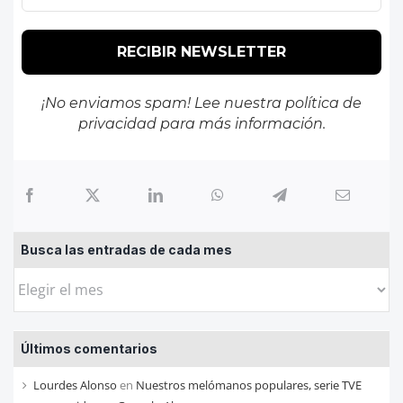
¡No enviamos spam! Lee nuestra
política de
privacidad
para más información.
Busca las entradas de cada mes
Busca
las
entradas
Últimos comentarios
de
cada
Lourdes Alonso
en
Nuestros melómanos populares, serie TVE