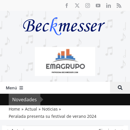
Saltar
al
contenido
Menú
Inicio
Novedades
El F
Actual
Home
Actual
Noticias
Peralada presenta su festival de verano 2024
Artículos
Crítica