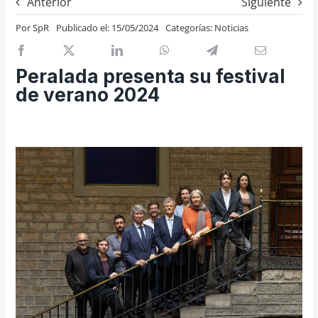
Anterior
Siguiente
Previos de ópera
Por
SpR
Publicado el: 15/05/2024
Categorías:
Noticias
Entrevistas
Recomendación
Peralada presenta su festival
Cosas de Beckmesser
de verano 2024
Nosotros y privacidad
Buscar: