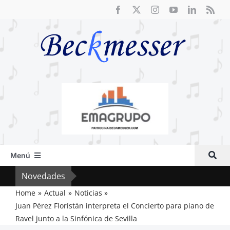
Saltar
al
contenido
Menú
Inicio
Novedades
El F
Actual
Home
Actual
Noticias
Juan Pérez Floristán interpreta el Concierto para piano de
Artículos
Ravel junto a la Sinfónica de Sevilla
Crítica