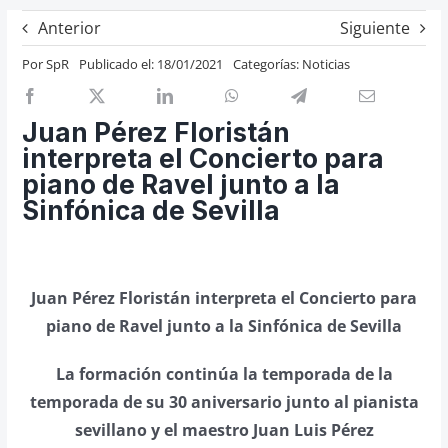
Previos de ópera
Anterior
Siguiente
Entrevistas
Por
SpR
Publicado el: 18/01/2021
Categorías:
Noticias
Recomendación
Cosas de Beckmesser
Juan Pérez Floristán
interpreta el Concierto para
Nosotros y privacidad
piano de Ravel junto a la
Buscar:
Sinfónica de Sevilla
Juan Pérez Floristán interpreta el Concierto para
piano de Ravel junto a la Sinfónica de Sevilla
La formación continúa la temporada de la
temporada de su 30 aniversario junto al pianista
sevillano y el maestro Juan Luis Pérez