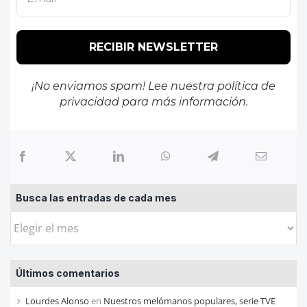
¡No enviamos spam! Lee nuestra
política de
privacidad
para más información.
Busca las entradas de cada mes
Busca
las
entradas
Últimos comentarios
de
cada
Lourdes Alonso
en
Nuestros melómanos populares, serie TVE