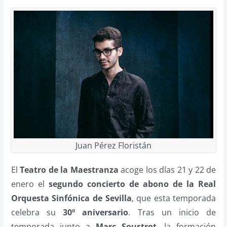
Juan Pérez Floristán
El
Teatro de la Maestranza
acoge los días 21 y 22 de
enero el
segundo concierto de abono de la Real
Orquesta Sinfónica de Sevilla
, que esta temporada
celebra su
30º aniversario
. Tras un inicio de
temporada junto a
Marc Soustrot
, la formación