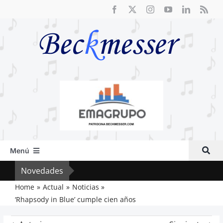
Saltar
al
contenido
Menú
Inicio
Novedades
Vox 
Actual
Home
Actual
Noticias
‘Rhapsody in Blue’ cumple cien años
Artículos
Crítica