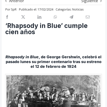
Anterior
Siguiente
Previos de ópera
Por
SpR
Publicado el: 17/02/2024
Categorías:
Noticias
Entrevistas
Recomendación
‘Rhapsody in Blue’ cumple
Cosas de Beckmesser
cien años
Nosotros y privacidad
Buscar:
Rhapsody in Blue
, de George Gershwin, celebró el
pasado lunes su primer centenario tras su estreno
el 12 de febrero de 1924