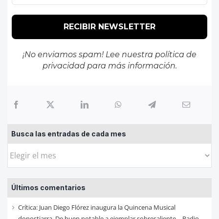
¡No enviamos spam! Lee nuestra
política de
privacidad
para más información.
Busca las entradas de cada mes
Busca
las
entradas
Últimos comentarios
de
cada
Crítica: Juan Diego Flórez inaugura la Quincena Musical
mes
donostiarra. De buen notable a ejemplar sobresaliente – Radio