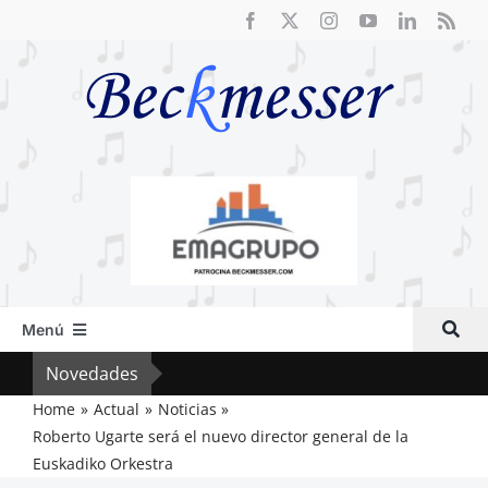
Saltar
al
contenido
Menú
Inicio
Novedades
El F
Actual
Home
Actual
Noticias
Roberto Ugarte será el nuevo director general de la
Artículos
Euskadiko Orkestra
Crítica