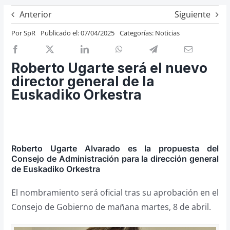
Previos de ópera
Anterior
Siguiente
Entrevistas
Por
SpR
Publicado el: 07/04/2025
Categorías:
Noticias
Recomendación
Cosas de Beckmesser
Roberto Ugarte será el nuevo
director general de la
Nosotros y privacidad
Euskadiko Orkestra
Buscar:
Roberto Ugarte Alvarado es la propuesta del
Consejo de Administración para la dirección general
de Euskadiko Orkestra
El nombramiento será oficial tras su aprobación en el
Consejo de Gobierno de mañana martes, 8 de abril.