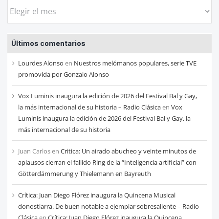
Busca
las
entradas
Últimos comentarios
de
cada
Lourdes Alonso
en
Nuestros melómanos populares, serie TVE
mes
promovida por Gonzalo Alonso
Vox Luminis inaugura la edición de 2026 del Festival Bal y Gay,
la más internacional de su historia – Radio Clásica
en
Vox
Luminis inaugura la edición de 2026 del Festival Bal y Gay, la
más internacional de su historia
Juan Carlos
en
Critica: Un airado abucheo y veinte minutos de
aplausos cierran el fallido Ring de la “Inteligencia artificial” con
Götterdämmerung y Thielemann en Bayreuth
Crítica: Juan Diego Flórez inaugura la Quincena Musical
donostiarra. De buen notable a ejemplar sobresaliente – Radio
Clásica
en
Crítica: Juan Diego Flórez inaugura la Quincena