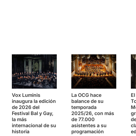
s
Vox Luminis
La OCG hace
El
inaugura la edición
balance de su
To
de 2026 del
temporada
Mo
Festival Bal y Gay,
2025/26, con más
g
la más
de 77.000
de
internacional de su
asistentes a su
cl
historia
programación
ed