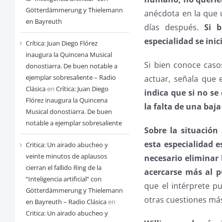
Götterdämmerung y Thielemann
anécdota en la que 
en Bayreuth
días después.
Si 
especialidad se ini
Crítica: Juan Diego Flórez
inaugura la Quincena Musical
Si bien conoce cas
donostiarra. De buen notable a
ejemplar sobresaliente – Radio
actuar, señala que e
Clásica
en
Crítica: Juan Diego
indica que si no s
Flórez inaugura la Quincena
la falta de una baj
Musical donostiarra. De buen
notable a ejemplar sobresaliente
Sobre la situación
esta especialidad 
Critica: Un airado abucheo y
veinte minutos de aplausos
necesario eliminar
cierran el fallido Ring de la
acercarse más al p
“Inteligencia artificial” con
que el intérprete p
Götterdämmerung y Thielemann
otras cuestiones má
en Bayreuth – Radio Clásica
en
Critica: Un airado abucheo y