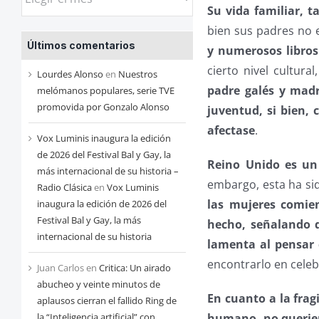
las
Su vida familiar, t
entradas
bien sus padres no e
Últimos comentarios
de
y numerosos libros
cada
cierto nivel cultur
Lourdes Alonso
en
Nuestros
mes
padre galés y madr
melómanos populares, serie TVE
promovida por Gonzalo Alonso
juventud, si bien, 
afectase
.
Vox Luminis inaugura la edición
de 2026 del Festival Bal y Gay, la
Reino Unido es un 
más internacional de su historia –
embargo, esta ha si
Radio Clásica
en
Vox Luminis
las mujeres comie
inaugura la edición de 2026 del
Festival Bal y Gay, la más
hecho, señalando q
internacional de su historia
lamenta al pensar 
encontrarlo en cele
Juan Carlos
en
Critica: Un airado
abucheo y veinte minutos de
En cuanto a la fragi
aplausos cierran el fallido Ring de
humano, no querien
la “Inteligencia artificial” con