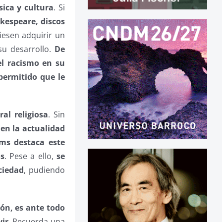
sica y cultura
. Si
kespeare, discos
iesen adquirir un
su desarrollo.
De
el racismo en su
 permitido que le
al religiosa
. Sin
n
en la actualidad
ams destaca este
os
. Pese a ello,
se
ciedad
, pudiendo
ión, es ante todo
vir
. Recuerda una