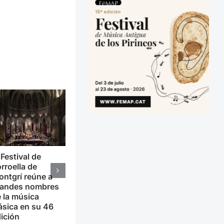
 Festival de
rroella de
ntgrí reúne a
randes nombres
 la música
ásica en su 46
ición