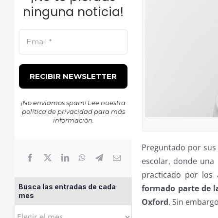
ninguna noticia!
¡No enviamos spam! Lee nuestra
política de privacidad
para más
información.
Preguntado por sus 
escolar, donde una 
practicado por los
Busca las entradas de cada
formado parte de l
mes
Oxford
. Sin embargo
Busca