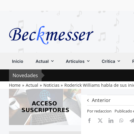
Saltar
al
contenido
Inicio
Actual
Artículos
Crítica
Novedades
Home
Actual
Noticias
Roderick Williams habla de sus inic
Anterior
Por
redaccion
Publicado 