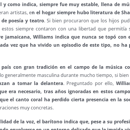
al y como indica, siempre fue muy estable, llena de mú
ran artistas, e
n el hogar siempre hubo literatura de Sha
 de poesía y teatro
. Si bien procuraron que los hijos pud
al, estos siempre contaron con una libertad que permitía 
e jamaicana, Williams indica que nunca se topó con 
cada vez que ha vivido un episodio de este tipo, no ha
país con gran tradición en el campo de la música cor
do generalmente masculina durante mucho tiempo, si bie
nzan a tomar la delantera
. Preguntado por ello,
Willi
ue era necesario, tras años ignoradas en estos camp
que el canto coral ha perdido cierta presencia en la so
braciones muy concretas.
lidad de la voz, el barítono indica que, pese a su profes
do envolverse en un entorno delicado que le impida vi