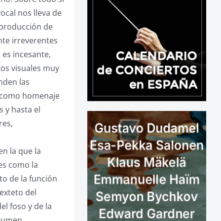
vocal nos lleva de
a producción de
te irreverentes
 es incesante,
tos visuales muy
nden las
te como homenaje
s y hasta el
res,
en la que la
es como la
to de la función
exteto del
l foso y de la
olumen.