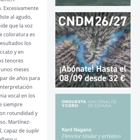
n. Excesivamente
éste al agudo,
ide que la voz
de coloratura es
resultados los
ccato y en
os tenores
en unos meses
 par de años para
interpretación
nia vocal en los
de siempre
con rotundidad y
so. Martínez-
, capaz de suplir
ellano y