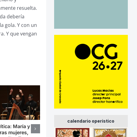
camente resuelta.
ada debería
la gola. Y con un
ra. Y que vengan
calendario operístico
ítica: María y
ras mujeres,