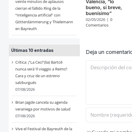
Valencia, “lo
veinte minutos de aplausos
bueno, si breve,
cierran el fallido Ring de la
buenísimo”
“Inteligencia artificial” con
02/05/2026
|
0
Götterdämmerung y Thielemann
Comentarios
en Bayreuth
Últimas 10 entradas
Deja un comentari
Crítica: ¡“La Ceci”(lia) Bartoli
Comentario
nunca será ‘Il viaggio a Reims’!
Cara y cruz de un estreno
salzburgués
07/08/2026
Brian Jagde cancela su agenda
veraniega por motivos de salud
07/08/2026
Vive el Festival de Bayreuth de la