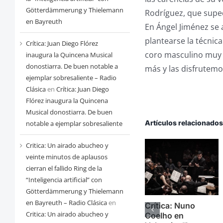
Götterdämmerung y Thielemann
Rodríguez, que supedi
en Bayreuth
En Ángel Jiménez se 
plantearse la técnica
Crítica: Juan Diego Flórez
coro masculino muy 
inaugura la Quincena Musical
donostiarra. De buen notable a
más y las disfrutemo
ejemplar sobresaliente – Radio
Clásica
en
Crítica: Juan Diego
Flórez inaugura la Quincena
Musical donostiarra. De buen
Artículos relacionado
notable a ejemplar sobresaliente
Critica: Un airado abucheo y
veinte minutos de aplausos
cierran el fallido Ring de la
“Inteligencia artificial” con
Götterdämmerung y Thielemann
en Bayreuth – Radio Clásica
en
Crítica: Nuno
Critica: Un airado abucheo y
Coelho en