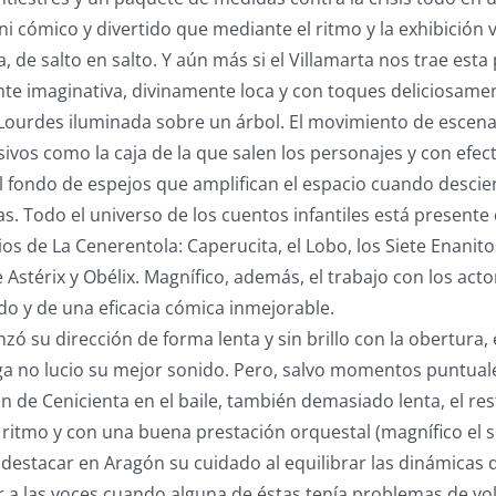
ni cómico y divertido que mediante el ritmo y la exhibición 
, de salto en salto. Y aún más si el Villamarta nos trae est
te imaginativa, divinamente loca y con toques deliciosamen
Lourdes iluminada sobre un árbol. El movimiento de escena
ivos como la caja de la que salen los personajes y con efec
 fondo de espejos que amplifican el espacio cuando descie
s. Todo el universo de los cuentos infantiles está presen
rios de La Cenerentola: Caperucita, el Lobo, los Siete Enanito
 Astérix y Obélix. Magnífico, además, el trabajo con los acto
o y de una eficacia cómica inmejorable.
ó su dirección de forma lenta y sin brillo con la obertura, 
ga no lucio su mejor sonido. Pero, salvo momentos puntual
n de Cenicienta en el baile, también demasiado lenta, el res
 ritmo y con una buena prestación orquestal (magnífico el s
destacar en Aragón su cuidado al equilibrar las dinámicas de
r a las voces cuando alguna de éstas tenía problemas de v