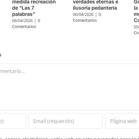
medida recreación
verdades eternas e
Go
de “Las 7
ilusoria pedantería
la
palabras”
mú
06/04/2026
|
0
C
Comentarios
06/04/2026
|
0
Comentarios
05
Co
o