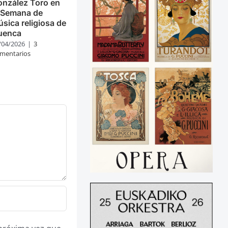
nzález Toro en
 Semana de
sica religiosa de
uenca
/04/2026
|
3
mentarios