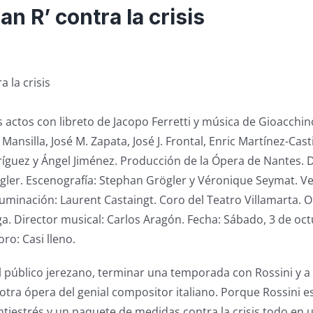
lan R’ contra la crisis
a la crisis
actos con libreto de Jacopo Ferretti y música de Gioacchin
Mansilla, José M. Zapata, José J. Frontal, Enric Martínez-Casti
dríguez y Ángel Jiménez. Producción de la Ópera de Nantes. 
ler. Escenografía: Stephan Grögler y Véronique Seymat. Ve
uminación: Laurent Castaingt. Coro del Teatro Villamarta. 
a. Director musical: Carlos Aragón. Fecha: Sábado, 3 de oct
oro: Casi lleno.
l público jerezano, terminar una temporada con Rossini y a
otra ópera del genial compositor italiano. Porque Rossini 
tiestrés y un paquete de medidas contra la crisis todo en 