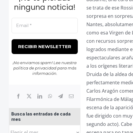
ninguna noticia!
se trata de ese Rossi
sorpresa en sorpresa
Nantes, absolutamen
como esa Virgen de 
con recursos sorpres
logrados mediante el
espectaculares araña
¡No enviamos spam! Lee nuestra
a los orígenes litera
política de privacidad
para más
información.
Druida de la aldea de
perfectamente medid
Carlos Aragón comenz
Filarmónica de Mála
escena de la aparició
Busca las entradas de cada
fue dirigido con muy
mes
segundo acto). Cabe 
Busca
escena para no tapa