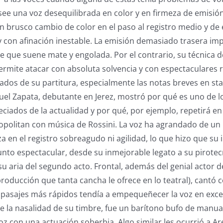
see una voz desequilibrada en color y en firmeza de emisió
un brusco cambio de color en el paso al registro medio y de 
 con afinación inestable. La emisión demasiado trasera imp
ace que suene mate y engolada. Por el contrario, su técnica 
ermite atacar con absoluta solvencia y con espectaculares 
dos de su partitura, especialmente las notas breves en sta
uel Zapata, debutante en Jerez, mostró por qué es uno de l
ciados de la actualidad y por qué, por ejemplo, repetirá 
opolitan con música de Rossini. La voz ha agrandado de un
za en el registro sobreagudo ni agilidad, lo que hizo que su 
unto espectacular, desde su inmejorable legato a su pirotec
 aria del segundo acto. Frontal, además del genial actor 
roducción que tanta cancha le ofrece en lo teatral), cantó 
s pasajes más rápidos tendía a empequeñecer la voz en exce
de la nasalidad de su timbre, fue un barítono bufo de manual
oz con una actuación soberbia. Algo similar les ocurrió a Ar