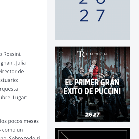
o Rossini.
gnani, Julia
Director de
stuario:
Orquesta
ubre. Lugar:
 los pocos meses
es como un
uno. Sobre todo si