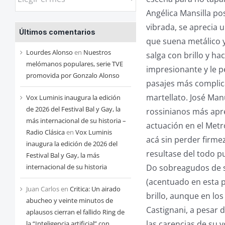
las
Angélica Mansilla po
entradas
vibrada, se aprecia 
Últimos comentarios
de
que suena metálico y
cada
Lourdes Alonso
en
Nuestros
salga con brillo y h
mes
melómanos populares, serie TVE
impresionante y le p
promovida por Gonzalo Alonso
pasajes más complica
martellato. José Man
Vox Luminis inaugura la edición
de 2026 del Festival Bal y Gay, la
rossinianos más apre
más internacional de su historia –
actuación en el Metr
Radio Clásica
en
Vox Luminis
acá sin perder firme
inaugura la edición de 2026 del
resultase del todo p
Festival Bal y Gay, la más
Do sobreagudos de su
internacional de su historia
(acentuado en esta p
Juan Carlos
en
Critica: Un airado
brillo, aunque en lo
abucheo y veinte minutos de
Castignani, a pesar 
aplausos cierran el fallido Ring de
las carencias de su v
la “Inteligencia artificial” con