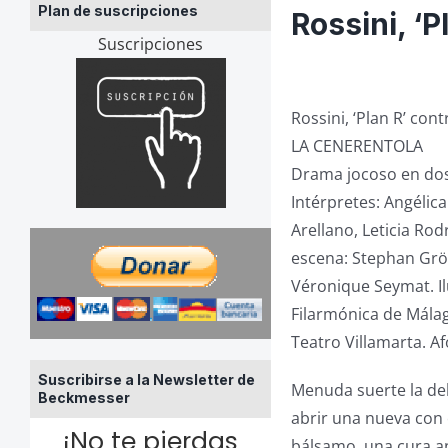
Plan de suscripciones
Rossini, ‘P
Suscripciones
Rossini, ‘Plan R’ contr
LA CENERENTOLA
Drama jocoso en dos 
Intérpretes: Angélica 
Arellano, Leticia Ro
escena: Stephan Grög
Véronique Seymat. Il
Filarmónica de Málag
Teatro Villamarta. Af
Suscribirse a la Newsletter de
Menuda suerte la de
Beckmesser
abrir una nueva con 
¡No te pierdas
bálsamo, una cura an