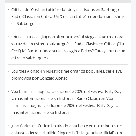
cada
Crítica: Un ‘Così fan tutte’ redondo y sin fisuras en Salzburgo –
mes
Radio Clásica
en
Crítica: Un ‘Così fan tutte’ redondo y sin fisuras
en Salzburgo
Crítica: ¡“La Ceci”(lia) Bartoli nunca será ‘Il viaggio a Reims’! Cara
y cruz de un estreno salzburgués – Radio Clásica
en
Crítica: ¡“La
Ceci”(lia) Bartoli nunca será ‘Il viaggio a Reims’! Cara y cruz de un
estreno salzburgués
Lourdes Alonso
en
Nuestros melómanos populares, serie TVE
promovida por Gonzalo Alonso
Vox Luminis inaugura la edición de 2026 del Festival Bal y Gay,
la más internacional de su historia – Radio Clásica
en
Vox
Luminis inaugura la edición de 2026 del Festival Bal y Gay, la
más internacional de su historia
Juan Carlos
en
Critica: Un airado abucheo y veinte minutos de
aplausos cierran el fallido Ring de la “Inteligencia artificial” con