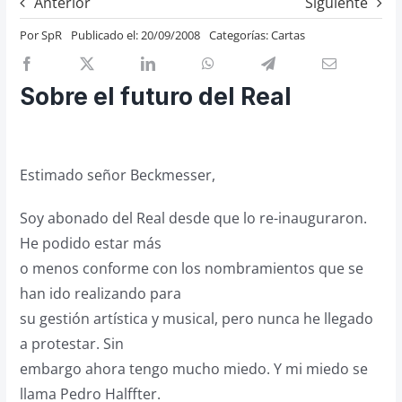
Anterior
Siguiente
Previos de ópera
Por
SpR
Publicado el: 20/09/2008
Categorías:
Cartas
Entrevistas
Recomendación
Sobre el futuro del Real
Cosas de Beckmesser
Nosotros y privacidad
Estimado señor Beckmesser,
Buscar:
Soy abonado del Real desde que lo re-inauguraron.
He podido estar más
o menos conforme con los nombramientos que se
han ido realizando para
su gestión artística y musical, pero nunca he llegado
a protestar. Sin
embargo ahora tengo mucho miedo. Y mi miedo se
llama Pedro Halffter.