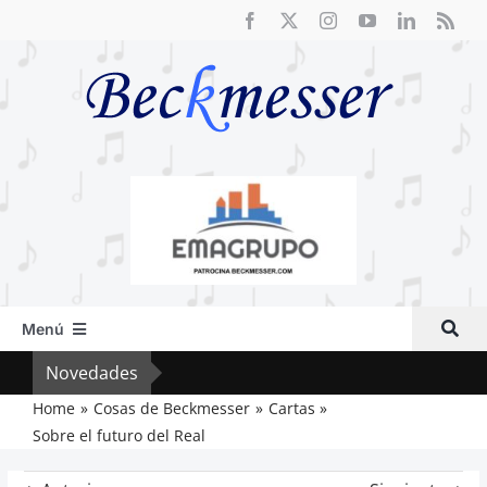
Saltar
al
contenido
Menú
Inicio
Novedades
Cri
Actual
Home
Cosas de Beckmesser
Cartas
Sobre el futuro del Real
Artículos
Crítica