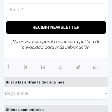
¡No enviamos spam! Lee nuestra
política de
privacidad
para más información.
Busca las entradas de cada mes
Busca
las
entradas
Últimos comentarios
de