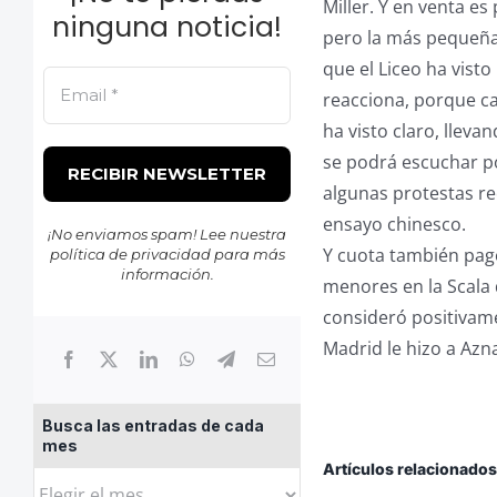
Miller. Y en venta es
ninguna noticia!
pero la más pequeña
que el Liceo ha vist
reacciona, porque cas
ha visto claro, lleva
se podrá escuchar p
algunas protestas re
ensayo chinesco.
¡No enviamos spam! Lee nuestra
Y cuota también pagó
política de privacidad
para más
información.
menores en la Scala 
consideró positivam
Madrid le hizo a Azn
Busca las entradas de cada
mes
Artículos relacionado
Busca