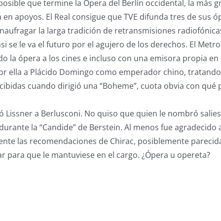
 posible que termine la Ópera del Berlín occidental, la más 
 en apoyos. El Real consigue que TVE difunda tres de sus ó
o naufragar la larga tradición de retransmisiones radiofónic
i se le va el futuro por el agujero de los derechos. El Metro
ndo la ópera a los cines e incluso con una emisora propia en I
or ella a Plácido Domingo como emperador chino, tratando 
cibidas cuando dirigió una “Boheme”, cuota obvia con qué 
 Lissner a Berlusconi. No quiso que quien le nombró salie
durante la “Candide” de Berstein. Al menos fue agradecido 
ente las recomendaciones de Chirac, posiblemente parecida
ar para que le mantuviese en el cargo. ¿Ópera u opereta?
s