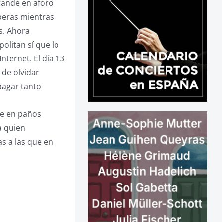
grande en aforo
peras mientras
as. Ahora
politan sí que lo
nternet. El día 13
de olvidar
pagar tanto
se en paños
a quien
s a las que en