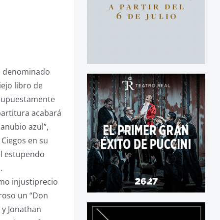
 el denominado
ejo libro de
s supuestamente
partitura acabará
Danubio azul”,
. Ciegos en su
el estupendo
.
mo injustiprecio
agroso un “Don
l y Jonathan