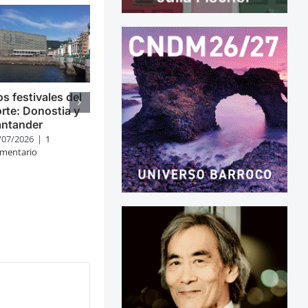
s festivales del
rte: Donostia y
antander
/07/2026
|
1
mentario