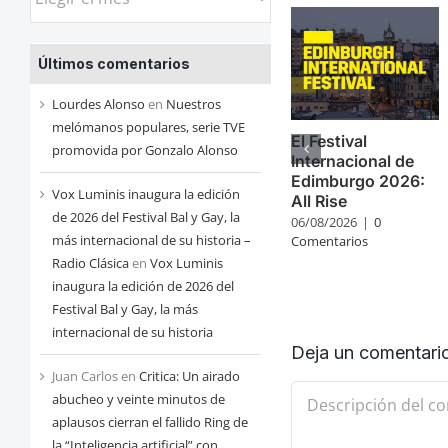
las
entradas
Últimos comentarios
de
cada
Lourdes Alonso
en
Nuestros
mes
melómanos populares, serie TVE
El Festival
promovida por Gonzalo Alonso
Internacional de
Edimburgo 2026:
Vox Luminis inaugura la edición
All Rise
de 2026 del Festival Bal y Gay, la
06/08/2026
|
0
más internacional de su historia –
Comentarios
Radio Clásica
en
Vox Luminis
inaugura la edición de 2026 del
Festival Bal y Gay, la más
internacional de su historia
Deja un comentari
Juan Carlos
en
Critica: Un airado
Comentario
abucheo y veinte minutos de
aplausos cierran el fallido Ring de
la “Inteligencia artificial” con