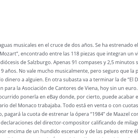
 aguas musicales en el cruce de dos años. Se ha estrenado
 Mozart”, encontrado entre las 118 piezas que integran un vi
chidiócesis de Salzburgo. Apenas 91 compases y 2,5 minuto
 y 9 años. No vale mucho musicalmente, pero seguro que la 
 dinero a alguien. En otra subasta va a terminar la de “El 
ón para la Asociación de Cantores de Viena, hoy sin un euro
ocurrido ponerla en eBay donde, por cierto, puede acabar 
rio del Monaco trabajaba. Todo está en venta o con cuotas
o, pagará la cuota de estrenar la ópera “1984” de Maazel co
las declaraciones del director-compositor calificando de mil
por encima de un hundido escenario y de las peleas entre é