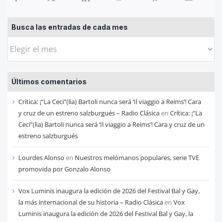
Busca las entradas de cada mes
Busca
las
entradas
Últimos comentarios
de
cada
Crítica: ¡“La Ceci”(lia) Bartoli nunca será ‘Il viaggio a Reims’! Cara
mes
y cruz de un estreno salzburgués – Radio Clásica
en
Crítica: ¡“La
Ceci”(lia) Bartoli nunca será ‘Il viaggio a Reims’! Cara y cruz de un
estreno salzburgués
Lourdes Alonso
en
Nuestros melómanos populares, serie TVE
promovida por Gonzalo Alonso
Vox Luminis inaugura la edición de 2026 del Festival Bal y Gay,
la más internacional de su historia – Radio Clásica
en
Vox
Luminis inaugura la edición de 2026 del Festival Bal y Gay, la