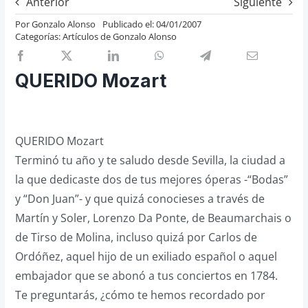
Anterior
Siguiente
Previos de ópera
Por
Gonzalo Alonso
Publicado el: 04/01/2007
Categorías:
Artículos de Gonzalo Alonso
Entrevistas
Recomendación
QUERIDO Mozart
Cosas de Beckmesser
Nosotros y privacidad
Buscar:
QUERIDO Mozart
Terminó tu año y te saludo desde Sevilla, la ciudad a
la que dedicaste dos de tus mejores óperas -“Bodas”
y “Don Juan”- y que quizá conocieses a través de
Martín y Soler, Lorenzo Da Ponte, de Beaumarchais o
de Tirso de Molina, incluso quizá por Carlos de
Ordóñez, aquel hijo de un exiliado español o aquel
embajador que se abonó a tus conciertos en 1784.
Te preguntarás, ¿cómo te hemos recordado por