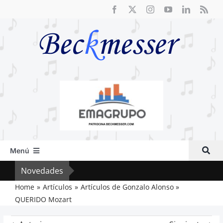
Saltar
al
contenido
Menú
Inicio
Novedades
Crít
Actual
Home
Artículos
Artículos de Gonzalo Alonso
QUERIDO Mozart
Artículos
Crítica