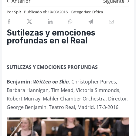
Anterior
Siguiente
Previos de ópera
Por
SpR
Publicado el: 19/03/2016
Categorías:
Crítica
Entrevistas
Recomendación
Sutilezas y emociones
Cosas de Beckmesser
profundas en el Real
Nosotros y privacidad
Buscar:
SUTILEZAS Y EMOCIONES PROFUNDAS
Benjamin:
Written on Skin
. Christopher Purves,
Barbara Hannigan, Tim Mead, Victoria Simmonds,
Robert Murray. Mahler Chamber Orchestra. Director:
George Benjamin. Teatro Real, Madrid. 17-3-2016.