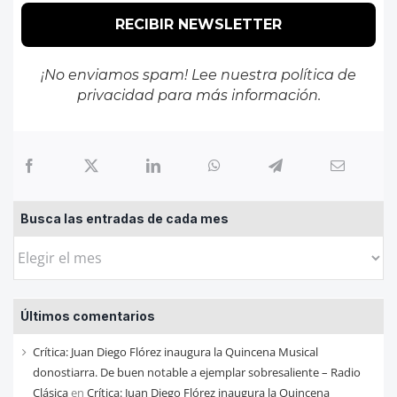
¡No enviamos spam! Lee nuestra
política de
privacidad
para más información.
Busca las entradas de cada mes
Busca
las
entradas
Últimos comentarios
de
cada
Crítica: Juan Diego Flórez inaugura la Quincena Musical
mes
donostiarra. De buen notable a ejemplar sobresaliente – Radio
Clásica
en
Crítica: Juan Diego Flórez inaugura la Quincena