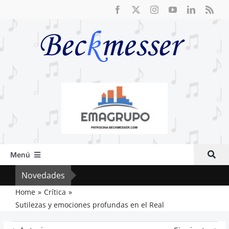
Saltar
al
contenido
Menú
Inicio
Novedades
El F
Actual
Home
Crítica
Sutilezas y emociones profundas en el Real
Artículos
Crítica