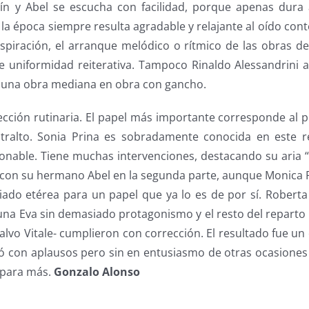
aín y Abel se escucha con facilidad, porque apenas dur
 la época siempre resulta agradable y relajante al oído co
inspiración, el arranque melódico o rítmico de las obras d
 uniformidad reiterativa. Tampoco Rinaldo Alessandrini a
 una obra mediana en obra con gancho.
cción rutinaria. El papel más importante corresponde al p
tralto. Sonia Prina es sobradamente conocida en este r
ionable. Tiene muchas intervenciones, destacando su ari
úo con su hermano Abel en la segunda parte, aunque Monica P
do etérea para un papel que ya lo es de por sí. Roberta 
na Eva sin demasiado protagonismo y el resto del reparto 
Salvo Vitale- cumplieron con corrección. El resultado fue u
ió con aplausos pero sin en entusiasmo de otras ocasiones 
 para más.
Gonzalo Alonso