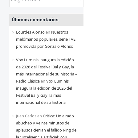
las
entradas
Últimos comentarios
de
cada
Lourdes Alonso
en
Nuestros
mes
melómanos populares, serie TVE
promovida por Gonzalo Alonso
Vox Luminis inaugura la edición
de 2026 del Festival Bal y Gay, la
más internacional de su historia –
Radio Clásica
en
Vox Luminis
inaugura la edición de 2026 del
Festival Bal y Gay, la más
internacional de su historia
Juan Carlos
en
Critica: Un airado
abucheo y veinte minutos de
aplausos cierran el fallido Ring de
la “Inteligencia artificial” con