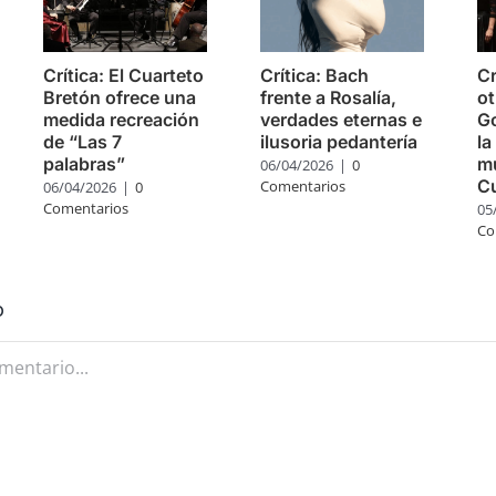
Crítica: El Cuarteto
Crítica: Bach
Cr
Bretón ofrece una
frente a Rosalía,
ot
medida recreación
verdades eternas e
Go
de “Las 7
ilusoria pedantería
la
palabras”
mú
06/04/2026
|
0
C
Comentarios
06/04/2026
|
0
Comentarios
05
Co
o