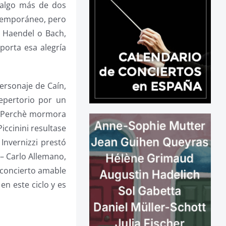
a algo más de dos
ntemporáneo, pero
e Haendel o Bach,
porta esa alegría
ersonaje de Caín,
epertorio por un
a “Perchè mormora
iccinini resultase
Invernizzi prestó
– Carlo Allemano,
n concierto amable
en este ciclo y es