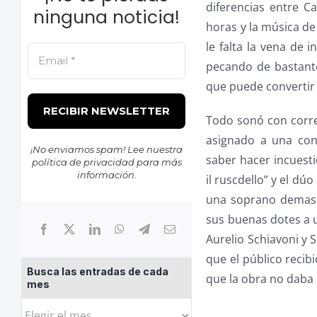
diferencias entre C
ninguna noticia!
horas y la música de
le falta la vena de 
pecando de bastante
que puede convertir
Todo sonó con corre
asignado a una con
¡No enviamos spam! Lee nuestra
saber hacer incuest
política de privacidad
para más
información.
il ruscdello” y el d
una soprano demasia
sus buenas dotes a u
Aurelio Schiavoni y 
que el público recib
Busca las entradas de cada
que la obra no daba
mes
Busca