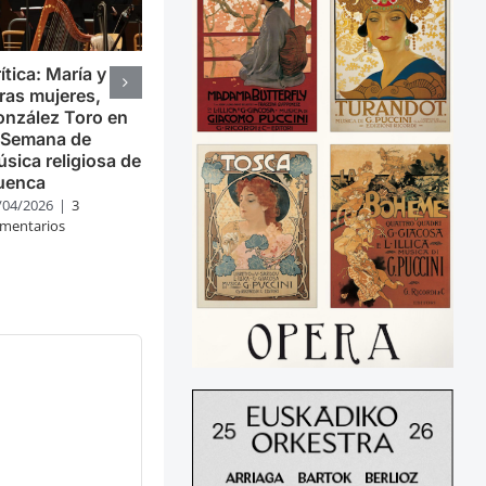
ítica: María y
ras mujeres,
nzález Toro en
 Semana de
sica religiosa de
uenca
/04/2026
|
3
mentarios