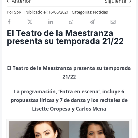
Anterior
Siguiente
Previos de ópera
Por
SpR
Publicado el: 16/06/2021
Categorías:
Noticias
Entrevistas
Recomendación
El Teatro de la Maestranza
Cosas de Beckmesser
presenta su temporada 21/22
Nosotros y privacidad
Buscar:
El Teatro de la Maestranza presenta su temporada
21/22
La programación, ‘Entra en escena’, incluye 6
propuestas líricas y 7 de danza y los recitales de
Lisette Oropesa y Carlos Mena