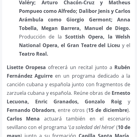
Valéry; Arturo Chacón-Cruz y Matheus
Pompueo como Alfredo; Dalibor Jenis y Carlos
Arámbula como Giorgio Germont; Anna
Tobella, Megan Barrera, Manuel de Diego.
Producción de la
Scottish Opera, la Welsh
National Opera, el Gran Teatre del Liceu
y el
Teatro Real.
Lisette Oropesa
ofrecerá un recital junto a
Rubén
Fernández Aguirre
en un programa dedicado a la
canción cubana y española junto con fragmentos de
zarzuela cubana y española. Reúne obras de
Ernesto
Lecuona, Enric Granados, Gonzalo Roig
y
Fernando Obradors
, entre otros (
15 de diciembre
).
Carlos Mena
actuará también en el escenario
sevillano con el programa ‘
La soledad del héroe
’ (
10 de
mayo
) junto a su formación
Capilla Santa María
,