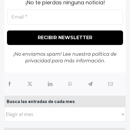
¡No te pierdas ninguna noticia!
¡No enviamos spam! Lee nuestra
política de
privacidad
para más información.
Busca las entradas de cada mes
Busca
las
entradas