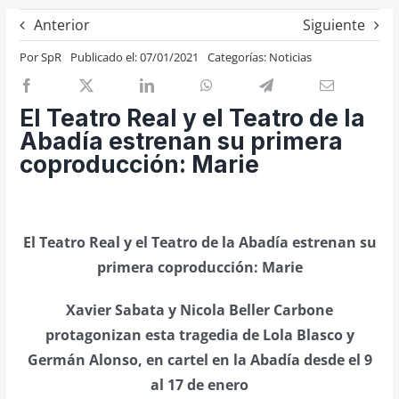
Previos de ópera
Anterior
Siguiente
Entrevistas
Por
SpR
Publicado el: 07/01/2021
Categorías:
Noticias
Recomendación
Cosas de Beckmesser
El Teatro Real y el Teatro de la
Abadía estrenan su primera
Nosotros y privacidad
coproducción: Marie
Buscar:
El Teatro Real y el Teatro de la Abadía estrenan su
primera coproducción: Marie
Xavier Sabata y Nicola Beller Carbone
protagonizan esta tragedia de Lola Blasco y
Germán Alonso, en cartel en la Abadía desde el 9
al 17 de enero