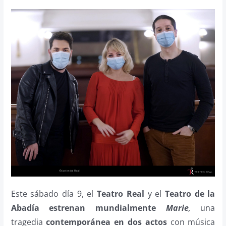
Este sábado día 9, el
Teatro Real
y el
Teatro de la
Abadía
estrenan mundialmente
Marie
,
una
tragedia
contemporánea en dos actos
con música