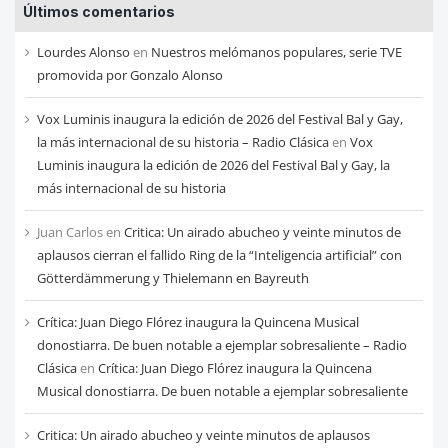
Últimos comentarios
de
cada
Lourdes Alonso
en
Nuestros melómanos populares, serie TVE
mes
promovida por Gonzalo Alonso
Vox Luminis inaugura la edición de 2026 del Festival Bal y Gay,
la más internacional de su historia – Radio Clásica
en
Vox
Luminis inaugura la edición de 2026 del Festival Bal y Gay, la
más internacional de su historia
Juan Carlos
en
Critica: Un airado abucheo y veinte minutos de
aplausos cierran el fallido Ring de la “Inteligencia artificial” con
Götterdämmerung y Thielemann en Bayreuth
Crítica: Juan Diego Flórez inaugura la Quincena Musical
donostiarra. De buen notable a ejemplar sobresaliente – Radio
Clásica
en
Crítica: Juan Diego Flórez inaugura la Quincena
Musical donostiarra. De buen notable a ejemplar sobresaliente
Critica: Un airado abucheo y veinte minutos de aplausos