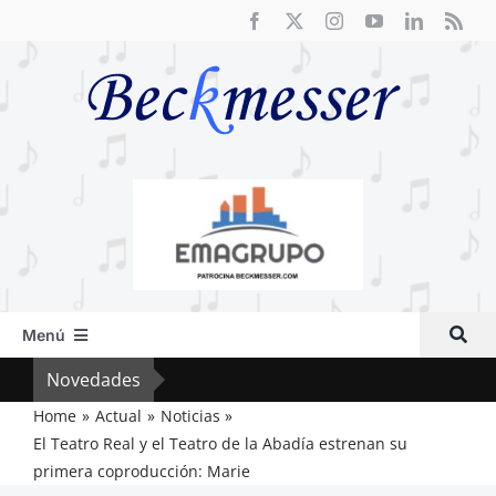
Saltar
al
contenido
Menú
Inicio
Novedades
Crít
Actual
Home
Actual
Noticias
El Teatro Real y el Teatro de la Abadía estrenan su
Artículos
primera coproducción: Marie
Crítica