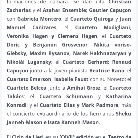
formaciones de cámara. Se dan cita
Christian
Zacharias
y el
Azahar Ensemble
;
Gautier Capuçon
con
Gabriela Montero
; el
Cuarteto Quiroga
y
Juan
Manuel Cañizares
; el
Cuarteto Modigliani
,
Veronika Hagen y Clemens Hagen
; el
Cuarteto
Doric y Benjamin Grosvenor
;
Nikita voriso-
Glebsky, Maxim Rysanov, Narek Hakhnazaryan y
Nikolái Lugansky
; el
Cuarteto Gerhard;
Renaud
Capuçon
junto a la joven pianista
Beatrice Rana
; el
Cuarteto Emerson
;
Isabelle Faust
con su Noneto; el
Cuarteto Belcea
junto a
Amihai Grosz
; el
Cuarteto
Takács
; el
Cuarteto Schumann
y
Katharina
Konradi
; y el
Cuarteto Elias y Mark Padmore
, más
el concierto extraordinario de los hermanos
Sheku
Janneh-Mason e Isata Kanneh-Mason
.
El
Ciclo de Lied
, en su
XXVIIº edición
en el
Teatro de