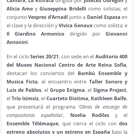
Cámara
;
La Ritirata
dirigida por
Josetxu Obregón
y
Alicia Amo
y
Giuseppina Bridelli
como solistas; el
conjunto
Vespres d’Arnadí
junto a
Daniel Espasa
en
el clave y la dirección y
Vivica Genaux
como solista; e
Il Giardino Armonico
dirigido por
Giovanni
Antonini
.
En el ciclo
Series 20/21
, con sede en el
Auditorio 400
del Museo Nacional Centro de Arte Reina Sofía
,
destacan los conciertos del
Bambú Ensemble y
Musica Ficta
, el encuentro entre
Taller Sonoro y
Luis de Pablos
, el
Grupo Enigma
, el
Sigma Project
,
el
Trío Isimsiz
, el
Cuarteto Diotima, Kathleen Balfe
,
que presentará el programa ‘
Obras de encargo de
compositoras españolas
’,
Noelia Rodiles
y el
Ensemble Télémaque
, que cierra el ciclo con
dos
estreno absolutos y un estreno en España
bajo la