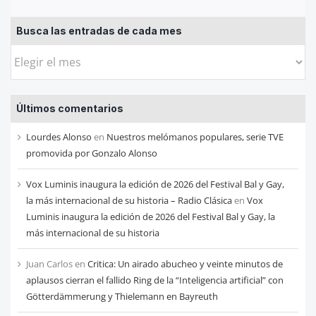
Busca las entradas de cada mes
Busca
las
entradas
Últimos comentarios
de
cada
Lourdes Alonso
en
Nuestros melómanos populares, serie TVE
mes
promovida por Gonzalo Alonso
Vox Luminis inaugura la edición de 2026 del Festival Bal y Gay,
la más internacional de su historia – Radio Clásica
en
Vox
Luminis inaugura la edición de 2026 del Festival Bal y Gay, la
más internacional de su historia
Juan Carlos
en
Critica: Un airado abucheo y veinte minutos de
aplausos cierran el fallido Ring de la “Inteligencia artificial” con
Götterdämmerung y Thielemann en Bayreuth