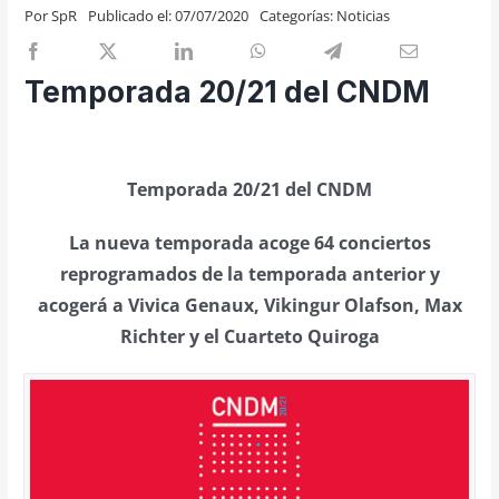
Por
SpR
Publicado el: 07/07/2020
Categorías:
Noticias
Previos de ópera
Entrevistas
Temporada 20/21 del CNDM
Recomendación
Cosas de Beckmesser
Nosotros y privacidad
Temporada 20/21 del CNDM
Buscar:
La nueva temporada acoge 64 conciertos
reprogramados de la temporada anterior y
acogerá a Vivica Genaux, Vikingur Olafson, Max
Richter y el Cuarteto Quiroga