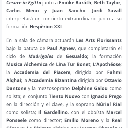
Cesare in Egitto
junto a
Emöke Baráth, Beth Taylor,
Carlos Meno y Juan Sancho
.
Jordi Savall
interpretará un concierto extraordinario junto a su
formación
Hespèrion XXI
.
En la sala de cámara actuarán
Les Arts Florissants
bajo la batuta de
Paul Agnew
, que completarán el
ciclo de
Madrigales
de
Gesualdo;
la formación
Musica Alchemica
de
Lina Tur Bonet
;
L’Apothéose
;
la
Accademia del Piacere
, dirigida por
Fahmi
Alqhai
; la
Accademia Bizantina
dirigida por
Ottavio
Dantone
y la mezzosoprano
Delphine Galou
como
solista; el conjunto
Tiento Nuovo
con
Ignacio Prego
en la dirección y el clave, y la soprano
Núrial Rial
como solista;
Il Gardellino
, con el oboísta
Marcel
Ponseele
como director;
Emilio Moreno
y la
Real