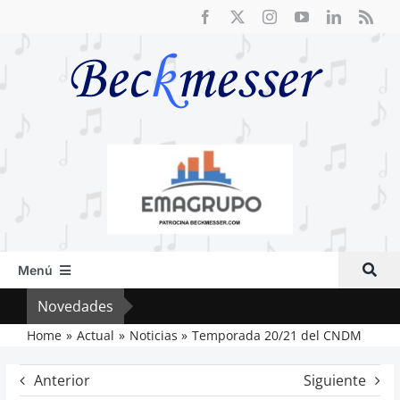
Saltar
al
contenido
Menú
Inicio
Novedades
Crít
Actual
Home
Actual
Noticias
Temporada 20/21 del CNDM
Artículos
Anterior
Siguiente
Crítica