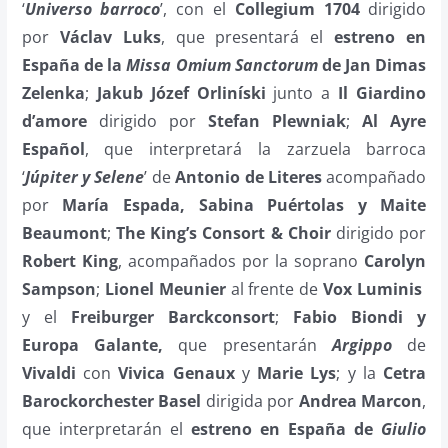
‘
Universo barroco
’, con el
Collegium 1704
dirigido
por
Václav Luks
, que presentará el
estreno en
España de la
Missa Omium Sanctorum
de Jan Dimas
Zelenka
;
Jakub Józef Orliníski
junto a
Il Giardino
d’amore
dirigido por
Stefan Plewniak
;
Al Ayre
Español
, que interpretará la zarzuela barroca
‘
Júpiter y Selene
’ de
Antonio de Literes
acompañado
por
María Espada, Sabina Puértolas y Maite
Beaumont
;
The King’s Consort & Choir
dirigido por
Robert King
, acompañados por la soprano
Carolyn
Sampson
;
Lionel Meunier
al frente de
Vox Luminis
y el
Freiburger Barckconsort
;
Fabio Biondi y
Europa Galante,
que presentarán
Argippo
de
Vivaldi
con
Vivica Genaux
y
Marie Lys
; y la
Cetra
Barockorchester Basel
dirigida por
Andrea Marcon
,
que interpretarán el
estreno en España de
Giulio