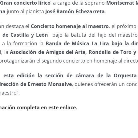
Gran concierto lírico
’ a cargo de la soprano
Montserrat M
ana
junto al pianista
José Ramón Echezarreta
.
ón destaca el
Concierto homenaje al maestro
, el próximo 
 de Castilla y León
bajo la batuta del hijo del maestr
 a la formación la
Banda de Música La Lira bajo la dir
8, la
Asociación de Amigos del Arte, Rondalla de Toro y
protagonizarán el segundo concierto en homenaje al direct
á esta edición la sección de cámara de la Orquesta
dirección de Ernesto Monsalve
, quienes ofrecerán un conci
maestro”.
mación completa en este enlace.