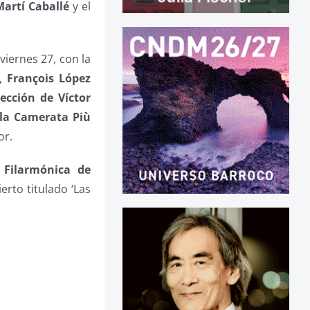
artí Caballé
y el
viernes 27, con la
o,
François López
ección de Víctor
 la Camerata Più
or.
 Filarmónica de
erto titulado ‘Las