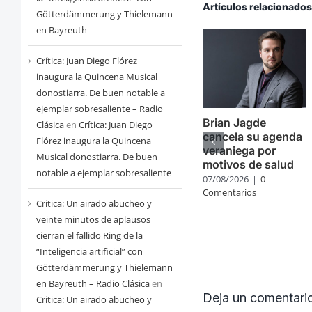
Artículos relacionado
Götterdämmerung y Thielemann
en Bayreuth
Crítica: Juan Diego Flórez
inaugura la Quincena Musical
donostiarra. De buen notable a
ejemplar sobresaliente – Radio
Brian Jagde
Clásica
en
Crítica: Juan Diego
cancela su agenda
Flórez inaugura la Quincena
veraniega por
Musical donostiarra. De buen
motivos de salud
notable a ejemplar sobresaliente
07/08/2026
|
0
Comentarios
Critica: Un airado abucheo y
veinte minutos de aplausos
cierran el fallido Ring de la
“Inteligencia artificial” con
Götterdämmerung y Thielemann
en Bayreuth – Radio Clásica
en
Deja un comentari
Critica: Un airado abucheo y