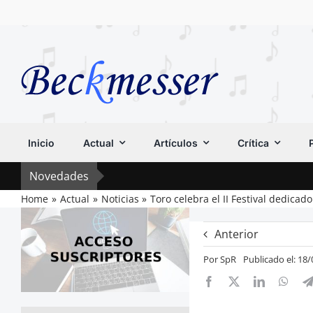
Saltar
al
contenido
Inicio
Actual
Artículos
Crítica
Novedades
Home
Actual
Noticias
Toro celebra el II Festival dedicad
Anterior
Por
SpR
Publicado el: 18