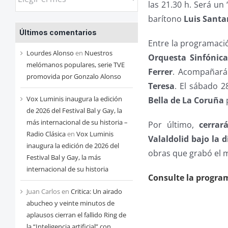
las 21.30 h. Será un ‘
las
barítono
Luis Sant
entradas
Últimos comentarios
de
Entre la programaci
cada
Lourdes Alonso
en
Nuestros
Orquesta Sinfónica
mes
melómanos populares, serie TVE
Ferrer
. Acompañará
promovida por Gonzalo Alonso
Teresa
. El sábado 2
Vox Luminis inaugura la edición
Bella de La Coruña
de 2026 del Festival Bal y Gay, la
más internacional de su historia –
Por último,
cerrar
Radio Clásica
en
Vox Luminis
Valaldolid bajo la 
inaugura la edición de 2026 del
obras que grabó el 
Festival Bal y Gay, la más
internacional de su historia
Consulte la progra
Juan Carlos
en
Critica: Un airado
abucheo y veinte minutos de
aplausos cierran el fallido Ring de
la “Inteligencia artificial” con