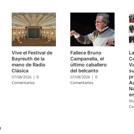
s
Vive el Festival de
Fallece Bruno
La
Bayreuth de la
Campanella, el
C
mano de Radio
último caballero
Va
Clásica
del belcanto
su
pr
07/08/2026
|
0
07/08/2026
|
0
Au
Comentarios
Comentarios
Na
e
06
Co
o