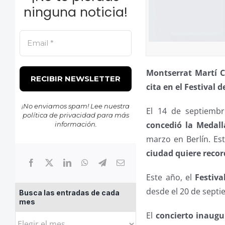
ninguna noticia!
Montserrat Martí Ca
cita en el Festival
¡No enviamos spam! Lee nuestra
El 14 de septiemb
política de privacidad
para más
concedió la Medall
información.
marzo en Berlín. Es
ciudad quiere recor
Este año, el
Festiva
desde el 20 de septi
Busca las entradas de cada
mes
El
concierto inaugu
Busca