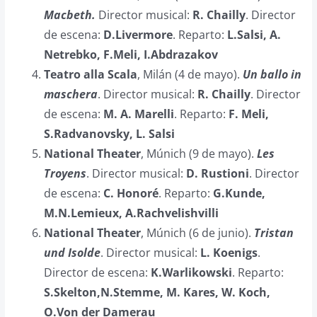
Macbeth.
Director musical:
R. Chailly
. Director
de escena:
D.Livermore
. Reparto:
L.Salsi, A.
Netrebko, F.Meli, I.Abdrazakov
Teatro alla Scala
, Milán (4 de mayo).
Un ballo in
maschera
. Director musical:
R. Chailly
. Director
de escena:
M. A. Marelli
. Reparto:
F. Meli,
S.Radvanovsky, L. Salsi
National Theater
, Múnich (9 de mayo).
Les
Troyens
. Director musical:
D. Rustioni
. Director
de escena:
C. Honoré
. Reparto:
G.Kunde,
M.N.Lemieux, A.Rachvelishvilli
National Theater
, Múnich (6 de junio).
Tristan
und Isolde
. Director musical:
L. Koenigs
.
Director de escena:
K.Warlikowski
. Reparto:
S.Skelton,N.Stemme, M. Kares, W. Koch,
O.Von der Damerau