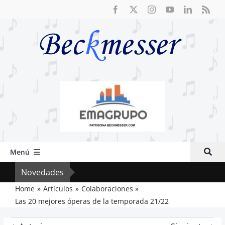
Saltar
al
contenido
Menú
Inicio
Novedades
Crít
Actual
Home
Artículos
Colaboraciones
Las 20 mejores óperas de la temporada 21/22
Artículos
Crítica