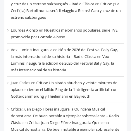
mes
y cruz de un estreno salzburgués – Radio Clásica
en
Crítica: ¡“La
Ceci”(lia) Bartoli nunca será ‘Il viaggio a Reims’! Cara y cruz de un
estreno salzburgués
Lourdes Alonso
en
Nuestros melómanos populares, serie TVE
promovida por Gonzalo Alonso
Vox Luminis inaugura la edición de 2026 del Festival Bal y Gay,
la más internacional de su historia – Radio Clásica
en
Vox
Luminis inaugura la edición de 2026 del Festival Bal y Gay, la
más internacional de su historia
Juan Carlos
en
Critica: Un airado abucheo y veinte minutos de
aplausos cierran el fallido Ring de la “Inteligencia artificial” con
Götterdämmerung y Thielemann en Bayreuth
Crítica: Juan Diego Flórez inaugura la Quincena Musical
donostiarra. De buen notable a ejemplar sobresaliente – Radio
Clásica
en
Crítica: Juan Diego Flórez inaugura la Quincena
Musical donostiarra. De buen notable a ejemplar sobresaliente