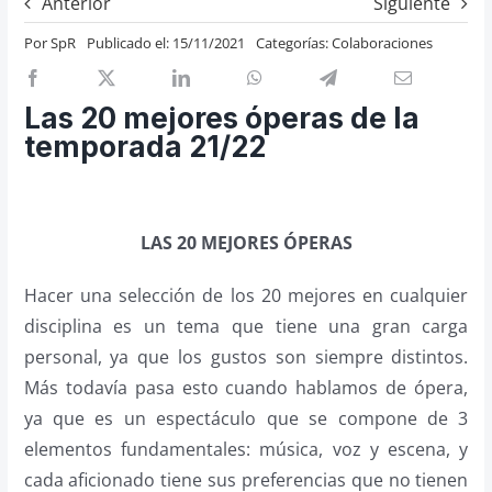
Anterior
Siguiente
Previos de ópera
Por
SpR
Publicado el: 15/11/2021
Categorías:
Colaboraciones
Entrevistas
Recomendación
Las 20 mejores óperas de la
Cosas de Beckmesser
temporada 21/22
Nosotros y privacidad
Buscar:
LAS 20 MEJORES ÓPERAS
Hacer una selección de los 20 mejores en cualquier
disciplina es un tema que tiene una gran carga
personal, ya que los gustos son siempre distintos.
Más todavía pasa esto cuando hablamos de ópera,
ya que es un espectáculo que se compone de 3
elementos fundamentales: música, voz y escena, y
cada aficionado tiene sus preferencias que no tienen