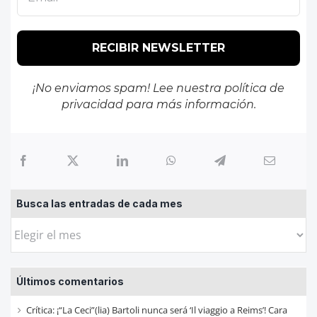
¡No enviamos spam! Lee nuestra
política de
privacidad
para más información.
Busca las entradas de cada mes
Busca
las
entradas
Últimos comentarios
de
cada
Crítica: ¡“La Ceci”(lia) Bartoli nunca será ‘Il viaggio a Reims’! Cara