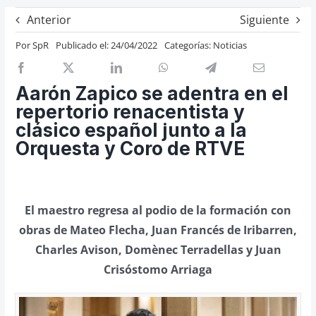
Previos de ópera
Anterior
Siguiente
Entrevistas
Por
SpR
Publicado el: 24/04/2022
Categorías:
Noticias
Recomendación
Cosas de Beckmesser
Aarón Zapico se adentra en el
repertorio renacentista y
Nosotros y privacidad
clásico español junto a la
Buscar:
Orquesta y Coro de RTVE
El maestro regresa al podio de la formación con
obras de Mateo Flecha, Juan Francés de Iribarren,
Charles Avison, Domènec Terradellas y Juan
Crisóstomo Arriaga