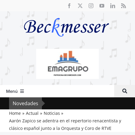
Saltar
al
contenido
Menú
Inicio
Novedades
Vox 
Actual
Home
Actual
Noticias
Aarón Zapico se adentra en el repertorio renacentista y
Artículos
clásico español junto a la Orquesta y Coro de RTVE
Crítica