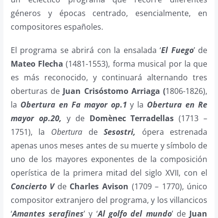
géneros y épocas centrado, esencialmente, en
compositores españoles.
El programa se abrirá con la ensalada ‘
El Fuego
’ de
Mateo Flecha
(1481-1553), forma musical por la que
es más reconocido, y continuará alternando tres
oberturas de
Juan Crisóstomo Arriaga (
1806-1826),
la
Obertura en Fa mayor op.1
y la
Obertura en Re
mayor op.20,
y de
Domènec Terradellas
(1713 –
1751), la
Obertura
de
Sesostri,
ópera estrenada
apenas unos meses antes de su muerte y símbolo de
uno de los mayores exponentes de la composición
operística de la primera mitad del siglo XVII, con el
Concierto V
de
Charles Avison
(1709 – 1770), único
compositor extranjero del programa, y los villancicos
‘
Amantes serafines
’ y ‘
Al golfo del mundo
’ de
Juan