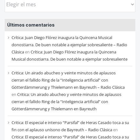
Busca
las
entradas
Últimos comentarios
de
cada
Crítica: Juan Diego Flórez inaugura la Quincena Musical
mes
donostiarra. De buen notable a ejemplar sobresaliente – Radio
Clásica
en
Crítica: Juan Diego Flórez inaugura la Quincena
Musical donostiarra. De buen notable a ejemplar sobresaliente
Critica: Un airado abucheo y veinte minutos de aplausos
cierran el fallido Ring de la “Inteligencia artificial” con
Götterdämmerung y Thielemann en Bayreuth – Radio Clásica
en
Critica: Un airado abucheo y veinte minutos de aplausos
cierran el fallido Ring de la “Inteligencia artificial” con
Götterdämmerung y Thielemann en Bayreuth
Critica: El especial e intenso “Parsifal” de Heras Casado toca a su
fin con el aplauso unísono de Bayreuth – Radio Clásica
en
Critica: El especial e intenso “Parsifal” de Heras Casado toca a su