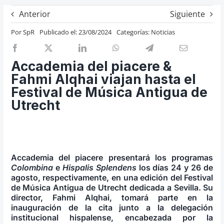
Previos de ópera
Anterior
Siguiente
Entrevistas
Por
SpR
Publicado el: 23/08/2024
Categorías:
Noticias
Recomendación
Cosas de Beckmesser
Accademia del piacere &
Fahmi Alqhai viajan hasta el
Nosotros y privacidad
Festival de Música Antigua de
Buscar:
Utrecht
Accademia del piacere presentará los programas
Colombina
e
Hispalis Splendens
los días 24 y 26 de
agosto, respectivamente, en una edición del Festival
de Música Antigua de Utrecht dedicada a Sevilla. Su
director, Fahmi Alqhai, tomará parte en la
inauguración de la cita junto a la delegación
institucional hispalense, encabezada por la