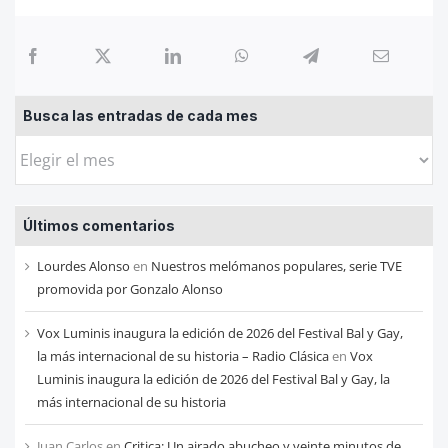
Busca las entradas de cada mes
Busca
las
entradas
Últimos comentarios
de
cada
Lourdes Alonso
en
Nuestros melómanos populares, serie TVE
mes
promovida por Gonzalo Alonso
Vox Luminis inaugura la edición de 2026 del Festival Bal y Gay,
la más internacional de su historia – Radio Clásica
en
Vox
Luminis inaugura la edición de 2026 del Festival Bal y Gay, la
más internacional de su historia
Juan Carlos
en
Critica: Un airado abucheo y veinte minutos de