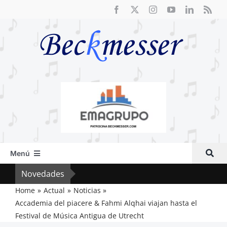
Saltar
al
contenido
Menú
Inicio
Novedades
Crít
Actual
Home
Actual
Noticias
Accademia del piacere & Fahmi Alqhai viajan hasta el
Artículos
Festival de Música Antigua de Utrecht
Crítica