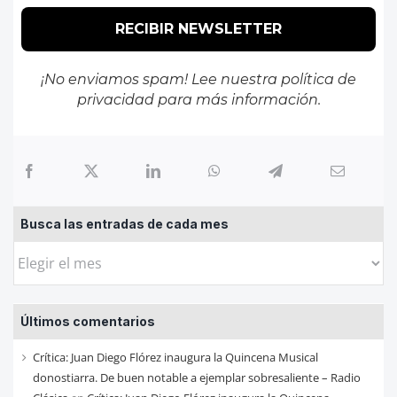
¡No enviamos spam! Lee nuestra
política de
privacidad
para más información.
Busca las entradas de cada mes
Busca
las
entradas
Últimos comentarios
de
cada
Crítica: Juan Diego Flórez inaugura la Quincena Musical
mes
donostiarra. De buen notable a ejemplar sobresaliente – Radio