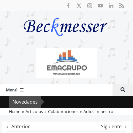
Saltar
al
contenido
Menú
Inicio
Novedades
Vox 
Actual
Home
Artículos
Colaboraciones
Adiós, maestro
Artículos
Anterior
Siguiente
Crítica