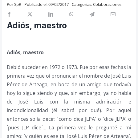
Por
SpR
Publicado el: 09/02/2017
Categorías:
Colaboraciones
Previos de ópera
Entrevistas
Adiós, maestro
Recomendación
Cosas de Beckmesser
Nosotros y privacidad
Adiós, maestro
Buscar:
Debió suceder en 1972 o 1973. Fue por esas fechas la
primera vez que oí pronunciar el nombre de José Luis
Pérez de Arteaga, en boca de un amigo que todavía
hoy lo sigue siendo y que, sin embargo, ya no habla
de José Luis con la misma admiración e
incondicionalidad (él sabrá por qué). Por aquel
entonces solía decir: ´como dice JLPA´ o ´dice JLPA´ o
´pues JLP dice´… La primera vez le pregunté a mi
amigo: ´y quién es ese tal José Luis Pérez de Arteaga´,