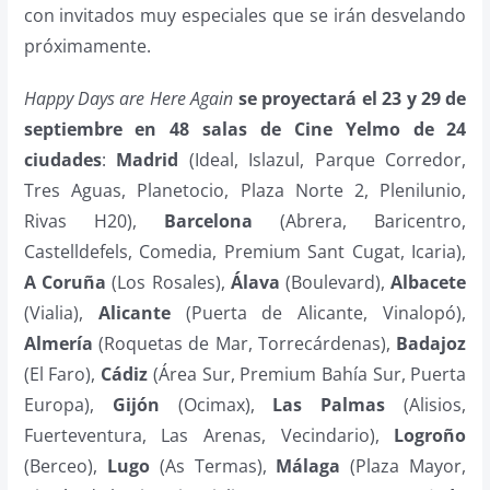
con invitados muy especiales que se irán desvelando
próximamente.
Happy Days are Here Again
se proyectará el 23 y 29 de
septiembre en 48 salas de Cine Yelmo de 24
ciudades
:
Madrid
(Ideal, Islazul, Parque Corredor,
Tres Aguas, Planetocio, Plaza Norte 2, Plenilunio,
Rivas H20),
Barcelona
(Abrera, Baricentro,
Castelldefels, Comedia, Premium Sant Cugat, Icaria),
A Coruña
(Los Rosales),
Álava
(Boulevard),
Albacete
(Vialia),
Alicante
(Puerta de Alicante, Vinalopó),
Almería
(Roquetas de Mar, Torrecárdenas),
Badajoz
(El Faro),
Cádiz
(Área Sur, Premium Bahía Sur, Puerta
Europa),
Gijón
(Ocimax),
Las Palmas
(Alisios,
Fuerteventura, Las Arenas, Vecindario),
Logroño
(Berceo),
Lugo
(As Termas),
Málaga
(Plaza Mayor,