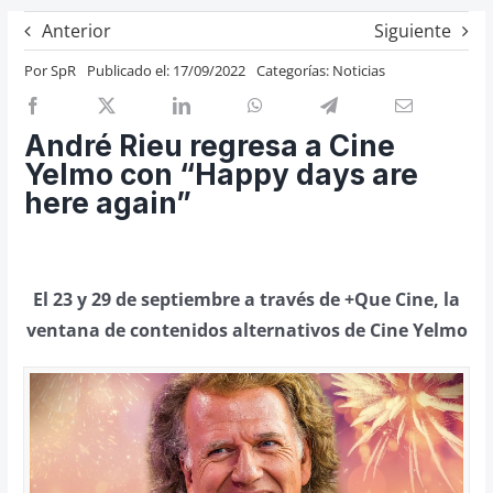
Previos de ópera
Anterior
Siguiente
Entrevistas
Por
SpR
Publicado el: 17/09/2022
Categorías:
Noticias
Recomendación
Cosas de Beckmesser
André Rieu regresa a Cine
Yelmo con “Happy days are
Nosotros y privacidad
here again”
Buscar:
El 23 y 29 de septiembre a través de +Que Cine, la
ventana de contenidos alternativos de Cine Yelmo