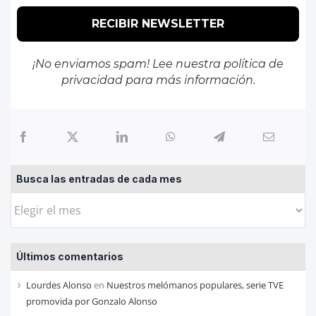
¡No enviamos spam! Lee nuestra
política de
privacidad
para más información.
Busca las entradas de cada mes
Busca
las
entradas
Últimos comentarios
de
cada
Lourdes Alonso
en
Nuestros melómanos populares, serie TVE
mes
promovida por Gonzalo Alonso