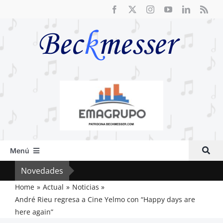
Saltar
al
contenido
Menú
Inicio
Novedades
Crít
Actual
Home
Actual
Noticias
André Rieu regresa a Cine Yelmo con “Happy days are
Artículos
here again”
Crítica