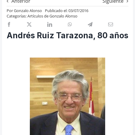
Anterior
Siguiente
Previos de ópera
Por
Gonzalo Alonso
Publicado el: 03/07/2016
Categorías:
Artículos de Gonzalo Alonso
Entrevistas
Recomendación
Andrés Ruiz Tarazona, 80 años
Cosas de Beckmesser
Nosotros y privacidad
Buscar: