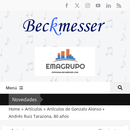
Saltar
al
contenido
Menú
Inicio
Novedades
El F
Actual
Home
Artículos
Artículos de Gonzalo Alonso
Andrés Ruiz Tarazona, 80 años
Artículos
Crítica