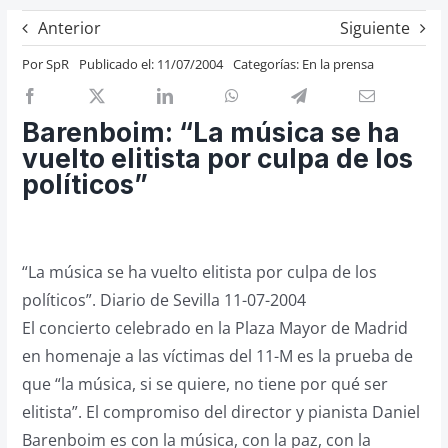
Previos de ópera
Anterior
Siguiente
Entrevistas
Por
SpR
Publicado el: 11/07/2004
Categorías:
En la prensa
Recomendación
Cosas de Beckmesser
Barenboim: “La música se ha
vuelto elitista por culpa de los
Nosotros y privacidad
políticos”
Buscar:
“La música se ha vuelto elitista por culpa de los
políticos”. Diario de Sevilla 11-07-2004
El concierto celebrado en la Plaza Mayor de Madrid
en homenaje a las víctimas del 11-M es la prueba de
que “la música, si se quiere, no tiene por qué ser
elitista”. El compromiso del director y pianista Daniel
Barenboim es con la música, con la paz, con la