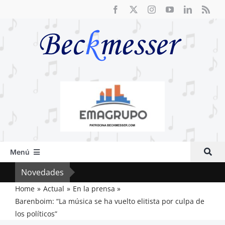
Saltar
al
contenido
Menú
Inicio
Novedades
El R
Actual
Home
Actual
En la prensa
Barenboim: “La música se ha vuelto elitista por culpa de
Artículos
los políticos”
Crítica