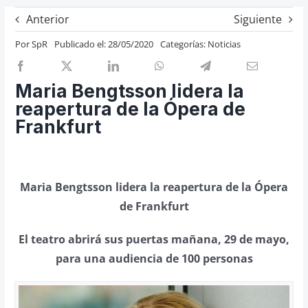
Previos de ópera
Anterior
Siguiente
Entrevistas
Por
SpR
Publicado el: 28/05/2020
Categorías:
Noticias
Recomendación
Cosas de Beckmesser
Maria Bengtsson lidera la
reapertura de la Ópera de
Nosotros y privacidad
Frankfurt
Buscar:
Maria Bengtsson lidera la reapertura de la Ópera
de Frankfurt
El teatro abrirá sus puertas mañana, 29 de mayo,
para una audiencia de 100 personas