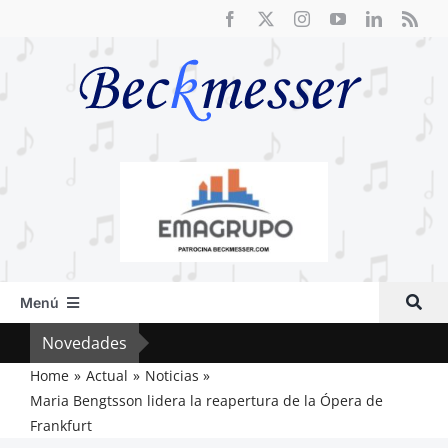
Saltar
al
contenido
Menú
Inicio
Novedades
Crít
Actual
Home
Actual
Noticias
Maria Bengtsson lidera la reapertura de la Ópera de
Artículos
Frankfurt
Crítica