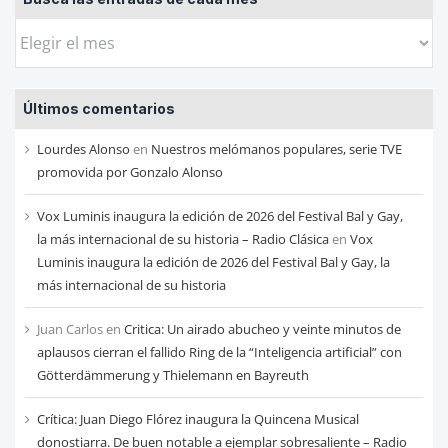
Busca
las
entradas
Últimos comentarios
de
cada
Lourdes Alonso
en
Nuestros melómanos populares, serie TVE
mes
promovida por Gonzalo Alonso
Vox Luminis inaugura la edición de 2026 del Festival Bal y Gay,
la más internacional de su historia – Radio Clásica
en
Vox
Luminis inaugura la edición de 2026 del Festival Bal y Gay, la
más internacional de su historia
Juan Carlos
en
Critica: Un airado abucheo y veinte minutos de
aplausos cierran el fallido Ring de la “Inteligencia artificial” con
Götterdämmerung y Thielemann en Bayreuth
Crítica: Juan Diego Flórez inaugura la Quincena Musical
donostiarra. De buen notable a ejemplar sobresaliente – Radio