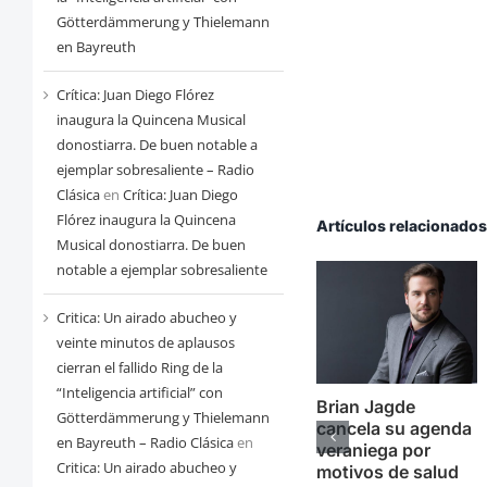
Götterdämmerung y Thielemann
en Bayreuth
Crítica: Juan Diego Flórez
inaugura la Quincena Musical
donostiarra. De buen notable a
ejemplar sobresaliente – Radio
Clásica
en
Crítica: Juan Diego
Flórez inaugura la Quincena
Artículos relacionado
Musical donostiarra. De buen
notable a ejemplar sobresaliente
Critica: Un airado abucheo y
veinte minutos de aplausos
cierran el fallido Ring de la
“Inteligencia artificial” con
Brian Jagde
Götterdämmerung y Thielemann
cancela su agenda
en Bayreuth – Radio Clásica
en
veraniega por
Critica: Un airado abucheo y
motivos de salud