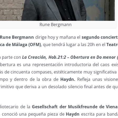
Rune Bergmann
Rune Bergmann
dirige hoy y mañana el
segundo conciert
ca de Málaga (OFM)
, que tendrá lugar a las 20h en el
Teatr
ra parte con
La Creación, Hob.21:2 – Obertura en Do menor (
Obertura es una representación introductoria del caos exis
s de cincuenta compases, estéticamente muy significativa 
empo y dentro de la obra de
Haydn.
Refleja unas vision
imitivo que deriva a un desolado silencio final antes de qu
liotecario de la
Gesellschaft der Musikfreunde de Viena
s
conoció una pequeña pieza de
Haydn
escrita para banda