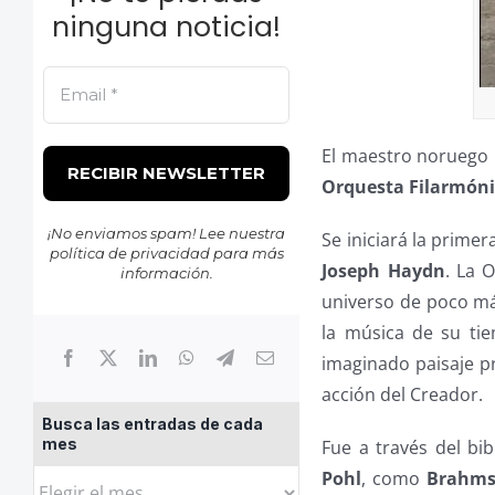
ninguna noticia!
El maestro noruego
Orquesta Filarmóni
¡No enviamos spam! Lee nuestra
Se iniciará la prime
política de privacidad
para más
Joseph Haydn
. La 
información.
universo de poco má
la música de su ti
imaginado paisaje pr
acción del Creador.
Busca las entradas de cada
mes
Fue a través del bib
Pohl
, como
Brahm
Busca