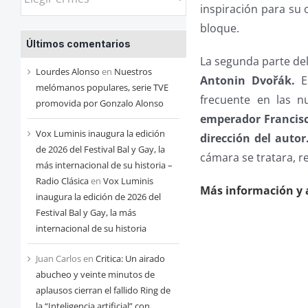
inspiración para su
las
bloque.
entradas
Últimos comentarios
de
La segunda parte de
cada
Lourdes Alonso
en
Nuestros
Antonin Dvořák.
E
mes
melómanos populares, serie TVE
frecuente en las n
promovida por Gonzalo Alonso
emperador Francisco
Vox Luminis inaugura la edición
dirección del autor
de 2026 del Festival Bal y Gay, la
cámara se tratara, r
más internacional de su historia –
Radio Clásica
en
Vox Luminis
Más información y a
inaugura la edición de 2026 del
Festival Bal y Gay, la más
internacional de su historia
Juan Carlos
en
Critica: Un airado
abucheo y veinte minutos de
aplausos cierran el fallido Ring de
la “Inteligencia artificial” con