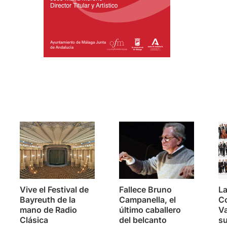
s
Vive el Festival de
Fallece Bruno
La
Bayreuth de la
Campanella, el
C
mano de Radio
último caballero
Va
Clásica
del belcanto
su