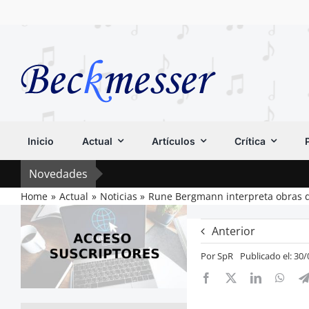
Saltar
al
contenido
Inicio
Actual
Artículos
Crítica
Novedades
Home
Actual
Noticias
Rune Bergmann interpreta obras d
Anterior
Por
SpR
Publicado el: 30