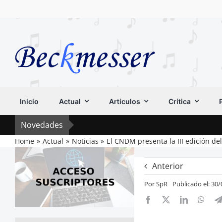
Saltar
al
contenido
Inicio
Actual
Artículos
Crítica
Novedades
Home
Actual
Noticias
El CNDM presenta la III edición de
Anterior
Por
SpR
Publicado el: 30