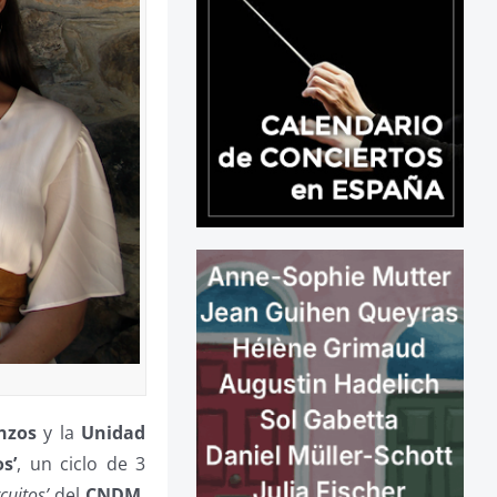
nzos
y la
Unidad
s’
, un ciclo de 3
rcuitos’
del
CNDM
,