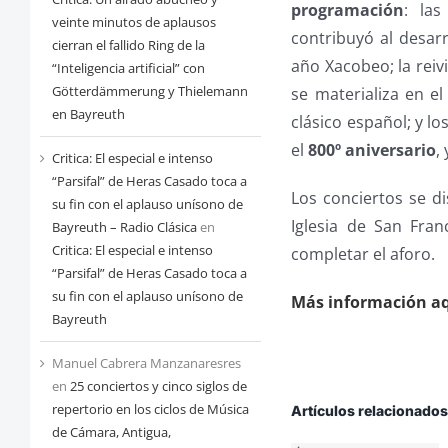
programación
: la
veinte minutos de aplausos
contribuyó al desarr
cierran el fallido Ring de la
año Xacobeo; la rei
“Inteligencia artificial” con
Götterdämmerung y Thielemann
se materializa en e
en Bayreuth
clásico español; y lo
el
800º aniversario
,
Critica: El especial e intenso
“Parsifal” de Heras Casado toca a
Los conciertos se di
su fin con el aplauso unísono de
Iglesia de San Fran
Bayreuth – Radio Clásica
en
Critica: El especial e intenso
completar el aforo.
“Parsifal” de Heras Casado toca a
su fin con el aplauso unísono de
Más información aq
Bayreuth
Manuel Cabrera Manzanaresres
en
25 conciertos y cinco siglos de
repertorio en los ciclos de Música
Artículos relacionado
de Cámara, Antigua,