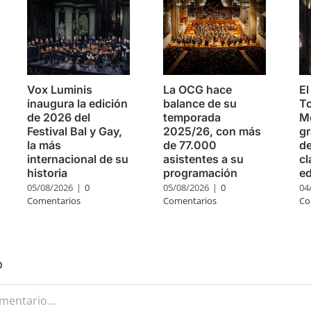
Vox Luminis
La OCG hace
El
inaugura la edición
balance de su
To
de 2026 del
temporada
Mo
Festival Bal y Gay,
2025/26, con más
g
la más
de 77.000
de
internacional de su
asistentes a su
cl
historia
programación
ed
05/08/2026
|
0
05/08/2026
|
0
04
Comentarios
Comentarios
Co
o