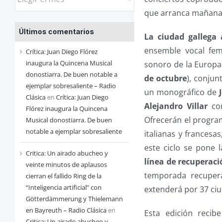
las
que arranca mañana
entradas
Últimos comentarios
de
La ciudad gallega 
cada
ensemble vocal fe
Crítica: Juan Diego Flórez
mes
inaugura la Quincena Musical
sonoro de la Europa
donostiarra. De buen notable a
de octubre
), conjun
ejemplar sobresaliente – Radio
un monográfico de
Clásica
en
Crítica: Juan Diego
Alejandro Villar
con
Flórez inaugura la Quincena
Ofrecerán el progra
Musical donostiarra. De buen
notable a ejemplar sobresaliente
italianas y francesa
este ciclo se pone 
Critica: Un airado abucheo y
línea de recuperaci
veinte minutos de aplausos
temporada recupera
cierran el fallido Ring de la
“Inteligencia artificial” con
extenderá por 37 ciu
Götterdämmerung y Thielemann
en Bayreuth – Radio Clásica
en
Esta edición reci
Critica: Un airado abucheo y