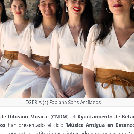
EGERIA (c) Fabiana Sans Arcílagos
 de Difusión Musical (CNDM)
, el
Ayuntamiento de Beta
zos
han presentado el ciclo
‘Música Antigua en Betanzo
ido por estas instituciones e integrado en el programa
‘Ci