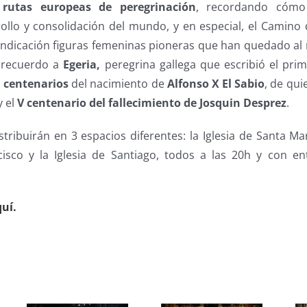
s
rutas europeas de peregrinación
, recordando cómo
ollo y consolidación del mundo, y en especial, el Camino 
vindicación figuras femeninas pioneras que han quedado al
l recuerdo a
Egeria,
peregrina gallega que escribió el prime
s
centenarios
del nacimiento de
Alfonso X El Sabio
, de qu
 y el
V centenario del fallecimiento de Josquin Desprez
.
stribuirán en 3 espacios diferentes: la Iglesia de Santa Ma
cisco y la Iglesia de Santiago, todos a las 20h y con en
uí.
s