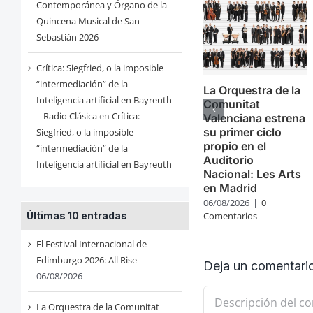
Contemporánea y Órgano de la
Quincena Musical de San
Sebastián 2026
Crítica: Siegfried, o la imposible
“intermediación” de la
La Orquestra de la
Inteligencia artificial en Bayreuth
Comunitat
– Radio Clásica
en
Crítica:
Valenciana estrena
su primer ciclo
Siegfried, o la imposible
propio en el
“intermediación” de la
Auditorio
Inteligencia artificial en Bayreuth
Nacional: Les Arts
en Madrid
06/08/2026
|
0
Últimas 10 entradas
Comentarios
El Festival Internacional de
Edimburgo 2026: All Rise
Deja un comentari
06/08/2026
Comentario
La Orquestra de la Comunitat