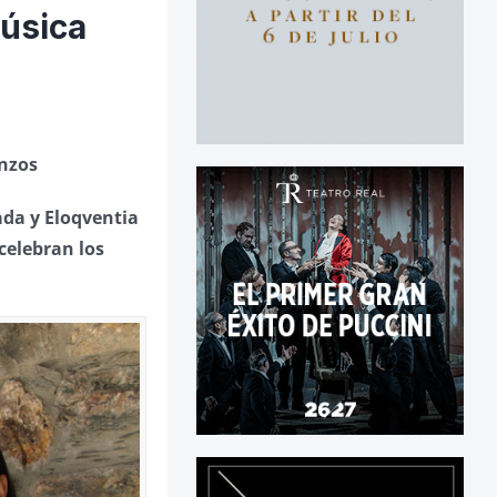
Música
anzos
da y Eloqventia
celebran los