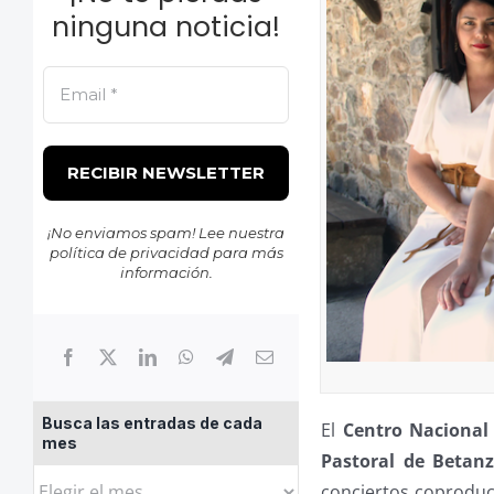
ninguna noticia!
¡No enviamos spam! Lee nuestra
política de privacidad
para más
información.
Busca las entradas de cada
El
Centro Nacional
mes
Pastoral de Betan
Busca
conciertos coproduc