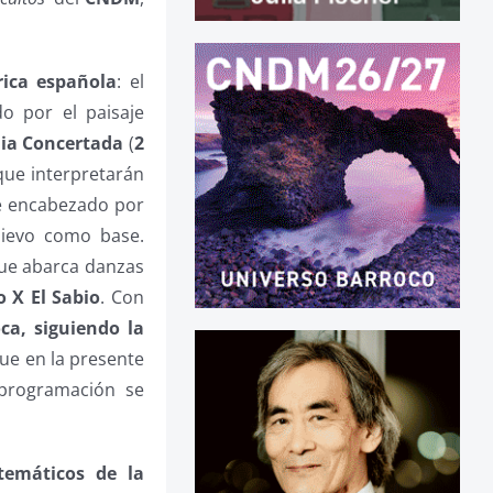
rica española
: el
o por el paisaje
ia Concertada
(
2
 que interpretarán
e encabezado por
dievo como base.
que abarca danzas
o X El Sabio
. Con
ca, siguiendo la
ue en la presente
 programación se
temáticos de la