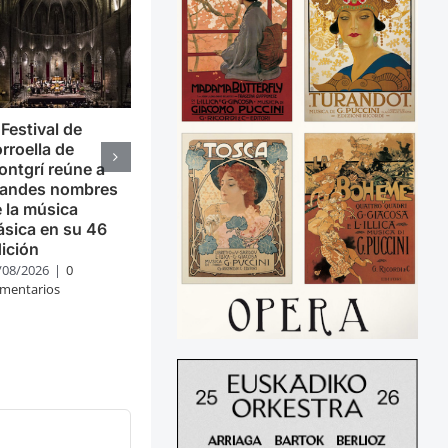
 Festival de
rroella de
ntgrí reúne a
randes nombres
 la música
ásica en su 46
ición
/08/2026
|
0
mentarios