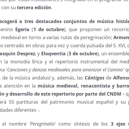
 con su
tercera edición
.
acogerá a tres destacados conjuntos de música histó
menino
Egeria
(
1 de octubre
), que proponen un recorrid
 medieval en torno a varias rutas de peregrinación;
Armon
to centrado en obras para voz y cuerda pulsada del S. XVI,
Josquin Desprez
; y
Eloqventia
(
3 de octubre
), un ensembl
 la monodia lírica y el repertorio instrumental del me
ma ‘
Canciones y danzas medievales para amenizar el Camino
’ 
s, de la música andalusí y, además, las
Cántigas
de
Alfons
la atención en la
música medieval, renacentista y barro
ón y desarrollo de este repertorio por parte del CNDM
– q
rá 55 partituras del patrimonio musical español y su
dades diferentes -.
be el nombre
‘Peregrinatio’
como síntesis de los
3 ejes 