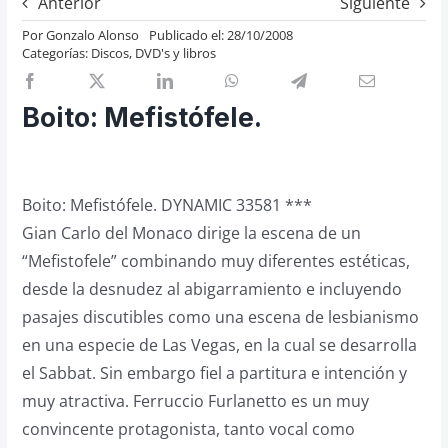
Anterior
Siguiente
Previos de ópera
Por
Gonzalo Alonso
Publicado el: 28/10/2008
Categorías:
Discos, DVD's y libros
Entrevistas
Recomendación
Boito: Mefistófele.
Cosas de Beckmesser
Nosotros y privacidad
Buscar:
Boito: Mefistófele. DYNAMIC 33581 ***
Gian Carlo del Monaco dirige la escena de un
“Mefistofele” combinando muy diferentes estéticas,
desde la desnudez al abigarramiento e incluyendo
pasajes discutibles como una escena de lesbianismo
en una especie de Las Vegas, en la cual se desarrolla
el Sabbat. Sin embargo fiel a partitura e intención y
muy atractiva. Ferruccio Furlanetto es un muy
convincente protagonista, tanto vocal como