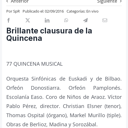
Anterior
Siguiente
Previos de ópera
Por
SpR
Publicado el: 02/09/2016
Categorías:
En vivo
Entrevistas
Recomendación
Brillante clausura de la
Cosas de Beckmesser
Quincena
Nosotros y privacidad
Buscar:
77 QUINCENA MUSICAL
Orquesta Sinfónicas de Euskadi y de Bilbao.
Orfeón Donostiarra. Orfeón Pamplonés.
Escolanía Easo. Coro de Niños de Araoz. Víctor
Pablo Pérez, director. Christian Elsner (tenor),
Thomas Ospital (órgano), Markel Murillo (tiple).
Obras de Berlioz, Madina y Sorozábal.