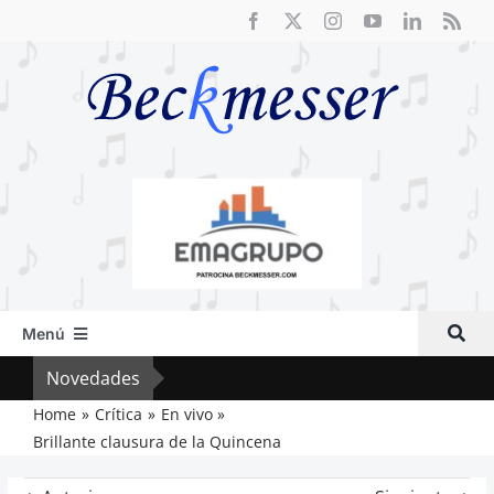
Saltar
al
contenido
Menú
Inicio
Novedades
Crít
Actual
Home
Crítica
En vivo
Brillante clausura de la Quincena
Artículos
Crítica