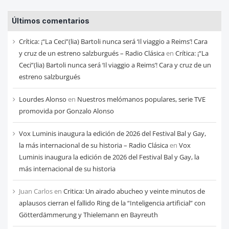
entradas
Últimos comentarios
de
cada
Crítica: ¡“La Ceci”(lia) Bartoli nunca será ‘Il viaggio a Reims’! Cara
mes
y cruz de un estreno salzburgués – Radio Clásica
en
Crítica: ¡“La
Ceci”(lia) Bartoli nunca será ‘Il viaggio a Reims’! Cara y cruz de un
estreno salzburgués
Lourdes Alonso
en
Nuestros melómanos populares, serie TVE
promovida por Gonzalo Alonso
Vox Luminis inaugura la edición de 2026 del Festival Bal y Gay,
la más internacional de su historia – Radio Clásica
en
Vox
Luminis inaugura la edición de 2026 del Festival Bal y Gay, la
más internacional de su historia
Juan Carlos
en
Critica: Un airado abucheo y veinte minutos de
aplausos cierran el fallido Ring de la “Inteligencia artificial” con
Götterdämmerung y Thielemann en Bayreuth