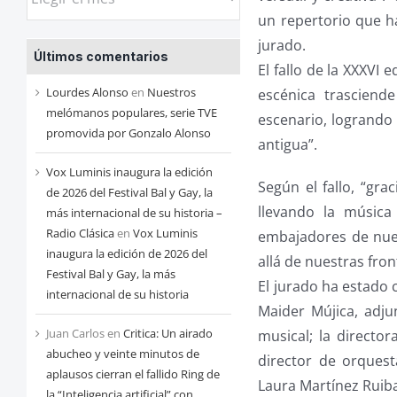
las
un repertorio que ha
entradas
jurado.
Últimos comentarios
de
El fallo de la XXXVI
cada
Lourdes Alonso
en
Nuestros
escénica trasciend
mes
melómanos populares, serie TVE
escenario, logrando 
promovida por Gonzalo Alonso
antigua”.
Vox Luminis inaugura la edición
Según el fallo, “gra
de 2026 del Festival Bal y Gay, la
llevando la música
más internacional de su historia –
Radio Clásica
en
Vox Luminis
embajadores de nue
inaugura la edición de 2026 del
allá de nuestras fron
Festival Bal y Gay, la más
El jurado ha estado 
internacional de su historia
Maider Mújica, adjun
Juan Carlos
en
Critica: Un airado
musical; la directo
abucheo y veinte minutos de
director de orquest
aplausos cierran el fallido Ring de
Laura Martínez Ruibal
la “Inteligencia artificial” con