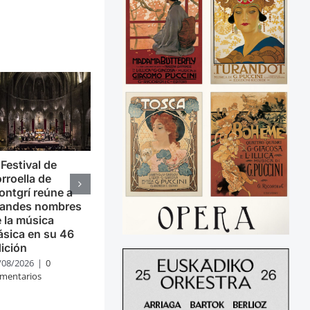
 Festival de
rroella de
ntgrí reúne a
randes nombres
 la música
ásica en su 46
ición
/08/2026
|
0
mentarios