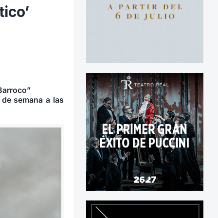
tico’
 Barroco”
es de semana a las