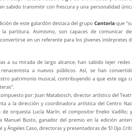
n sabido transmitir con frescura y una personalidad única
 edición de este galardón destaca del grupo
Cantoría
que “su
e la partitura. Asimismo, son capaces de comunicar de
convertirse en un referente para los jóvenes intérpretes 
cias a su mirada de largo alcance, han sabido tejer redes
 renacentista a nuevos públicos. Así, se han converti
stro patrimonio musical, contribuyendo a que este siga 
teras”.
compuesto por: Joan Matabosch, director artístico del Teat
ta a la dirección y coordinadora artística del Centro Nac
ra de orquesta Lucía Marín; el compositor Eneko Vadillo; 
a Manuel Busto, ganador del premio en la edición anterio
 y Ángeles Caso, directoras y presentadoras de ‘El Ojo Críti