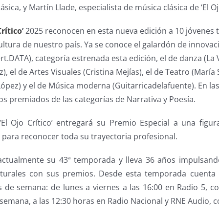
sica, y Martín Llade, especialista de música clásica de ‘El Ojo
Crítico
’
2025 reconocen en esta nueva edición a 10 jóvenes 
ltura de nuestro país. Ya se conoce el galardón de innovació
rt.DATA), categoría estrenada esta edición, el de danza (La 
, el de Artes Visuales (Cristina Mejías), el de Teatro (María 
López) y el de Música moderna (Guitarricadelafuente). En la
s premiados de las categorías de Narrativa y Poesía.
El Ojo Crítico’ entregará su Premio Especial a una figu
 para reconocer toda su trayectoria profesional.
actualmente su 43ª temporada y lleva 36 años impulsando
ulturales con sus premios. Desde esta temporada cuenta
es de semana: de lunes a viernes a las 16:00 en Radio 5, c
de semana, a las 12:30 horas en Radio Nacional y RNE Audio, 