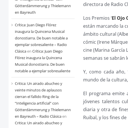
directora de Radio Clá
Götterdämmerung y Thielemann
en Bayreuth
Los Premios ‘
El Ojo 
Crítica: Juan Diego Flórez
están marcando la cu
inaugura la Quincena Musical
ámbito cultural (Albe
donostiarra. De buen notable a
cómic (Irene Márquez)
ejemplar sobresaliente – Radio
cine (Marina García 
Clásica
en
Crítica: Juan Diego
semanas se sabrán lo
Flórez inaugura la Quincena
Musical donostiarra. De buen
notable a ejemplar sobresaliente
Y, como cada año, ‘
mundo de la cultura,
Critica: Un airado abucheo y
veinte minutos de aplausos
El programa emite 
cierran el fallido Ring de la
jóvenes talentos c
“Inteligencia artificial” con
diaria y otra de fin
Götterdämmerung y Thielemann
en Bayreuth – Radio Clásica
en
Ruibal, y los fines 
Critica: Un airado abucheo y