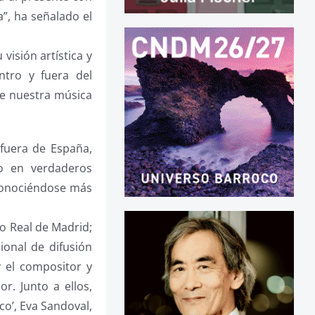
”, ha señalado el
 visión artística y
ntro y fuera del
de nuestra música
 fuera de España,
do en verdaderos
conociéndose más
ro Real de Madrid;
ional de difusión
y el compositor y
r. Junto a ellos,
co’, Eva Sandoval,