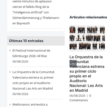
veinte minutos de aplausos
cierran el fallido Ring de la
“Inteligencia artificial” con
Artículos relacionado
Götterdämmerung y Thielemann
en Bayreuth
Últimas 10 entradas
El Festival Internacional de
Edimburgo 2026: All Rise
La Orquestra de la
06/08/2026
Comunitat
Valenciana estrena
su primer ciclo
La Orquestra de la Comunitat
propio en el
Valenciana estrena su primer
Auditorio
ciclo propio en el Auditorio
Nacional: Les Arts
Nacional: Les Arts en Madrid
en Madrid
06/08/2026
06/08/2026
|
0
Comentarios
Melómanos: entrevista a