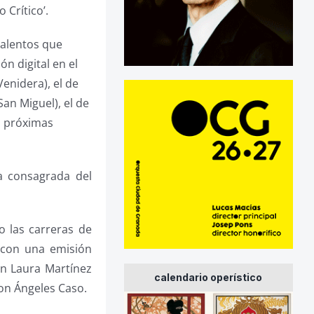
 Crítico’.
talentos que
n digital en el
Venidera), el de
San Miguel), el de
s próximas
ra consagrada del
 las carreras de
 con una emisión
on Laura Martínez
calendario operístico
con Ángeles Caso.