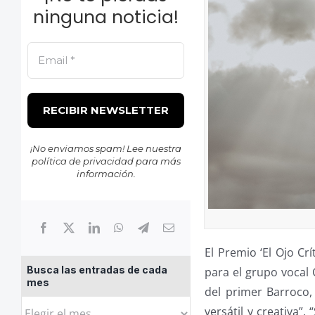
ninguna noticia!
¡No enviamos spam! Lee nuestra
política de privacidad
para más
información.
El Premio ‘El Ojo Cr
Busca las entradas de cada
para el grupo vocal C
mes
del primer Barroco,
Busca
versátil y creativa”