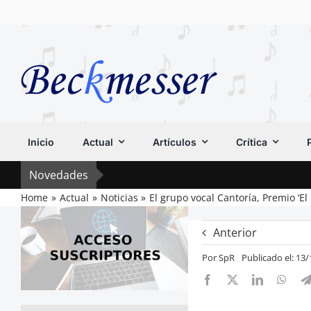
Saltar
al
contenido
Inicio
Actual
Artículos
Crítica
Novedades
Home
Actual
Noticias
El grupo vocal Cantoría, Premio ‘El
Anterior
Por
SpR
Publicado el: 13