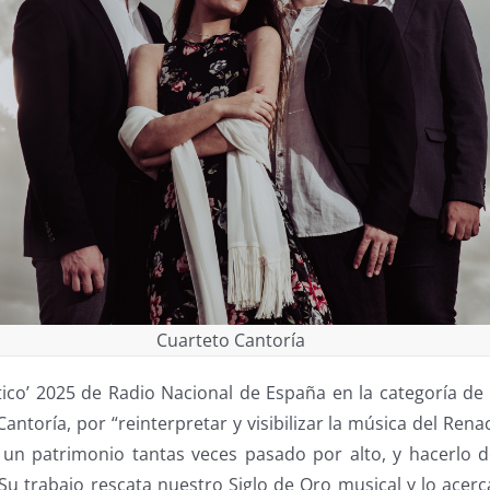
Cuarteto Cantoría
ítico’ 2025 de Radio Nacional de España en la categoría de
antoría, por “reinterpretar y visibilizar la música del Rena
 un patrimonio tantas veces pasado por alto, y hacerlo
. “Su trabajo rescata nuestro Siglo de Oro musical y lo acer