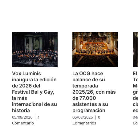
s
Vox Luminis
La OCG hace
El
inaugura la edición
balance de su
To
de 2026 del
temporada
Mo
Festival Bal y Gay,
2025/26, con más
g
la más
de 77.000
de
internacional de su
asistentes a su
cl
historia
programación
ed
05/08/2026
|
1
05/08/2026
|
0
04
Comentario
Comentarios
Co