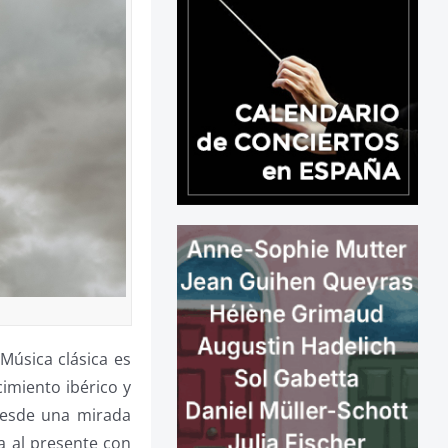
 Música clásica es
cimiento ibérico y
 desde una mirada
ca al presente con