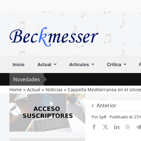
Saltar
al
contenido
Inicio
Actual
Artículos
Crítica
Novedades
Home
Actual
Noticias
Cappella Mediterranea en el Univ
Anterior
Por
SpR
Publicado el: 27