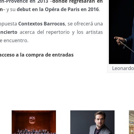
x-en-Provence en 2013
–
donde regresarán en
ón
– y su
debut en la Opéra de Paris en 2016
.
ropuesta
Contextos Barrocos
, se ofrecerá una
oncierto
acerca del repertorio y los artistas
te encuentro.
acceso a la compra de entradas
Leonardo
s