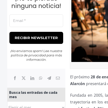
ninguna noticia!
¡No enviamos spam! Lee nuestra
política de privacidad
para más
información.
El próximo
28 de en
Alarcón
presentará 
Busca las entradas de cada
Fundada en 2005, l
mes
trayectoria en los 
Busca