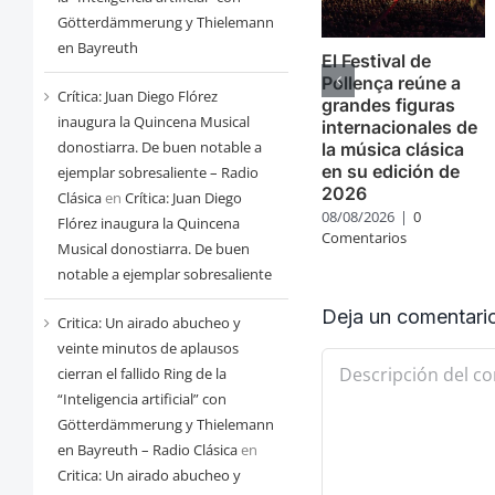
Götterdämmerung y Thielemann
en Bayreuth
El Festival de
Pollença reúne a
Crítica: Juan Diego Flórez
grandes figuras
inaugura la Quincena Musical
internacionales de
donostiarra. De buen notable a
la música clásica
en su edición de
ejemplar sobresaliente – Radio
2026
Clásica
en
Crítica: Juan Diego
08/08/2026
|
0
Flórez inaugura la Quincena
Comentarios
Musical donostiarra. De buen
notable a ejemplar sobresaliente
Deja un comentari
Critica: Un airado abucheo y
veinte minutos de aplausos
Comentario
cierran el fallido Ring de la
“Inteligencia artificial” con
Götterdämmerung y Thielemann
en Bayreuth – Radio Clásica
en
Critica: Un airado abucheo y