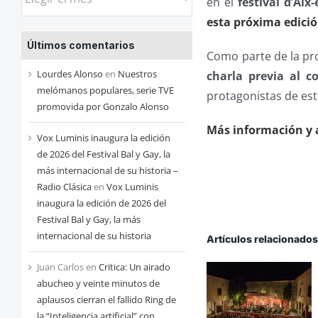
en el
festival d’Ai
las
esta próxima edici
entradas
Últimos comentarios
de
Como parte de la p
cada
Lourdes Alonso
en
Nuestros
charla previa al c
mes
melómanos populares, serie TVE
protagonistas de es
promovida por Gonzalo Alonso
Más información y 
Vox Luminis inaugura la edición
de 2026 del Festival Bal y Gay, la
más internacional de su historia –
Radio Clásica
en
Vox Luminis
inaugura la edición de 2026 del
Festival Bal y Gay, la más
internacional de su historia
Artículos relacionado
Juan Carlos
en
Critica: Un airado
abucheo y veinte minutos de
aplausos cierran el fallido Ring de
la “Inteligencia artificial” con