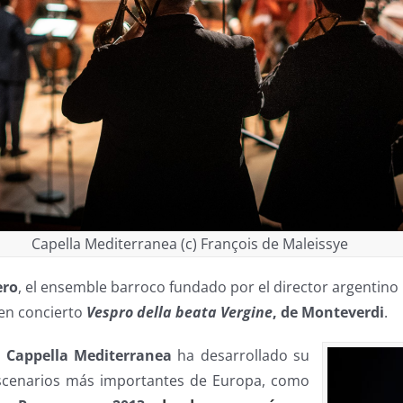
Capella Mediterranea (c) François de Maleissye
ero
, el ensemble barroco fundado por el director argentino
en concierto
Vespro
della
beata
Vergine
, de Monteverdi
.
a
Cappella Mediterranea
ha desarrollado su
escenarios más importantes de Europa, como