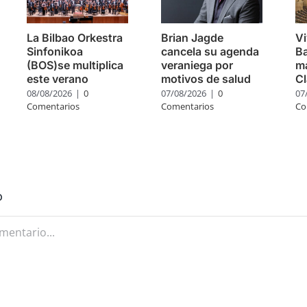
La Bilbao Orkestra
Brian Jagde
Vi
Sinfonikoa
cancela su agenda
Ba
(BOS)se multiplica
veraniega por
m
este verano
motivos de salud
Cl
08/08/2026
|
0
07/08/2026
|
0
07
Comentarios
Comentarios
Co
o