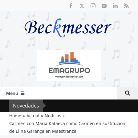
Saltar
al
contenido
Menú
Inicio
Novedades
Cri
Actual
Home
Actual
Noticias
Carmen con Maria Kataeva como Carmen en sustitución
Artículos
de Elina Garança en Maestranza
Crítica