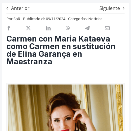
Previos de ópera
Anterior
Siguiente
Entrevistas
Por
SpR
Publicado el: 09/11/2024
Categorías:
Noticias
Recomendación
Cosas de Beckmesser
Carmen con Maria Kataeva
como Carmen en sustitución
Nosotros y privacidad
de Elina Garança en
Buscar:
Maestranza