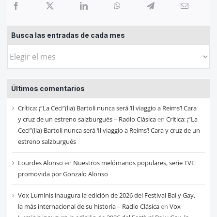
Busca las entradas de cada mes
Busca
las
entradas
Últimos comentarios
de
cada
Crítica: ¡“La Ceci”(lia) Bartoli nunca será ‘Il viaggio a Reims’! Cara
mes
y cruz de un estreno salzburgués – Radio Clásica
en
Crítica: ¡“La
Ceci”(lia) Bartoli nunca será ‘Il viaggio a Reims’! Cara y cruz de un
estreno salzburgués
Lourdes Alonso
en
Nuestros melómanos populares, serie TVE
promovida por Gonzalo Alonso
Vox Luminis inaugura la edición de 2026 del Festival Bal y Gay,
la más internacional de su historia – Radio Clásica
en
Vox