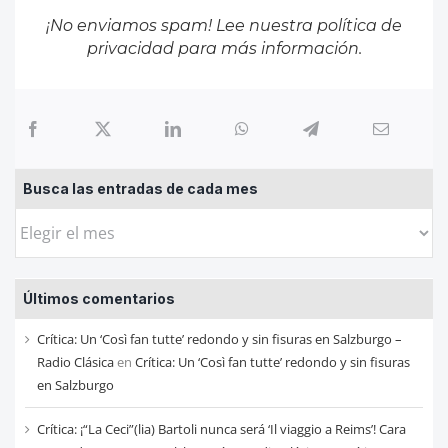
¡No enviamos spam! Lee nuestra
política de
privacidad
para más información.
Busca las entradas de cada mes
Busca
las
entradas
Últimos comentarios
de
cada
Crítica: Un ‘Così fan tutte’ redondo y sin fisuras en Salzburgo –
mes
Radio Clásica
en
Crítica: Un ‘Così fan tutte’ redondo y sin fisuras
en Salzburgo
Crítica: ¡“La Ceci”(lia) Bartoli nunca será ‘Il viaggio a Reims’! Cara