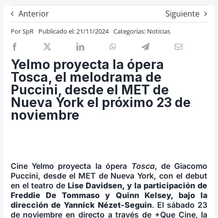
Previos de ópera
Anterior
Siguiente
Entrevistas
Por
SpR
Publicado el: 21/11/2024
Categorías:
Noticias
Recomendación
Cosas de Beckmesser
Yelmo proyecta la ópera
Tosca, el melodrama de
Nosotros y privacidad
Puccini, desde el MET de
Buscar:
Nueva York el próximo 23 de
noviembre
Cine Yelmo proyecta la ópera
Tosca
, de Giacomo
Puccini, desde el MET de Nueva York, con el debut
en el teatro de
Lise Davidsen, y la participación de
Freddie De Tommaso y Quinn Kelsey, bajo la
dirección de Yannick Nézet-Seguin
. El sábado 23
de noviembre en directo a través de +Que Cine, la