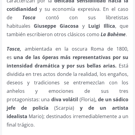
caracterizan por la
delicada sensibilidad hacia la
cotidianidad
y su economía expresiva. En el caso
de
Tosca
contó con sus libretistas
habituales
Giuseppe Giacosa
y
Luigi Illica
, que
también escribieron otros clásicos como
La Bohème
.
Tosca,
ambientada en la oscura Roma de 1800,
es
una de las óperas más representativas por su
intensidad dramática y por sus bellas arias.
Está
dividida en tres actos donde la realidad, los engaños,
deseos y tradiciones se entremezclan con los
anhelos y emociones de sus tres
protagonistas: una
diva volátil
(Floria)
, de un sádico
jefe de policía
(Scarpia)
y de un artista
idealista
Mario); destinados irremediablemente a un
final trágico.