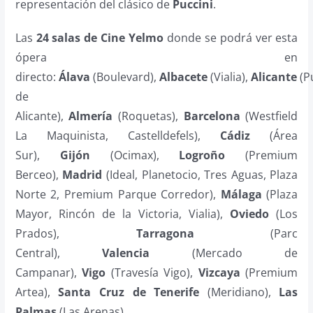
representación del clásico de
Puccini
.
Las
24 salas de Cine Yelmo
donde se podrá ver esta
ópera en
directo:
Álava
(Boulevard),
Albacete
(Vialia),
Alicante
(P
de
Alicante),
Almería
(Roquetas),
Barcelona
(Westfield
La Maquinista, Castelldefels),
Cádiz
(Área
Sur),
Gijón
(Ocimax),
Logroño
(Premium
Berceo),
Madrid
(Ideal, Planetocio, Tres Aguas, Plaza
Norte 2, Premium Parque Corredor),
Málaga
(Plaza
Mayor, Rincón de la Victoria, Vialia),
Oviedo
(Los
Prados),
Tarragona
(Parc
Central),
Valencia
(Mercado de
Campanar),
Vigo
(Travesía Vigo),
Vizcaya
(Premium
Artea),
Santa Cruz de Tenerife
(Meridiano),
Las
Palmas
(Las Arenas).