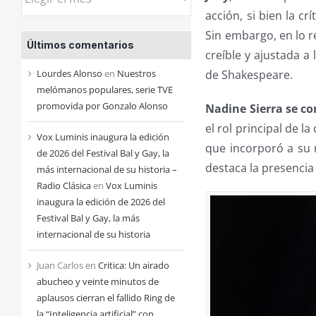
las
acción, si bien la c
entradas
Sin embargo, en lo r
Últimos comentarios
de
creíble y ajustada a 
cada
de Shakespeare.
Lourdes Alonso
en
Nuestros
mes
melómanos populares, serie TVE
promovida por Gonzalo Alonso
Nadine Sierra se co
el rol principal de la
Vox Luminis inaugura la edición
que incorporó a su r
de 2026 del Festival Bal y Gay, la
destaca la presencia
más internacional de su historia –
Radio Clásica
en
Vox Luminis
inaugura la edición de 2026 del
Festival Bal y Gay, la más
internacional de su historia
Juan Carlos
en
Critica: Un airado
abucheo y veinte minutos de
aplausos cierran el fallido Ring de
la “Inteligencia artificial” con