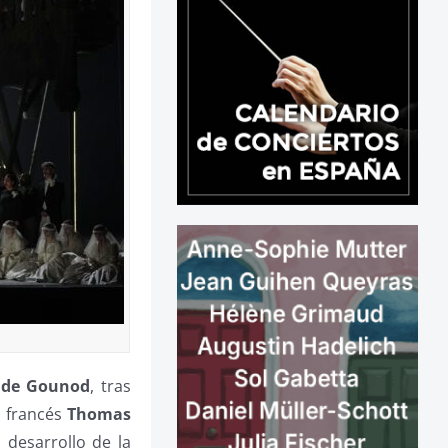
de Gounod
, tras
l francés
Thomas
 desarrollo de la