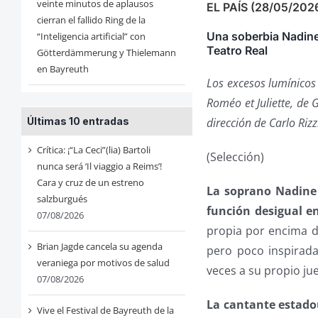
veinte minutos de aplausos
EL PAÍS (28/05/202
cierran el fallido Ring de la
Una soberbia Nadine
“Inteligencia artificial” con
Teatro Real
Götterdämmerung y Thielemann
en Bayreuth
Los excesos lumínicos
Roméo et Juliette, de 
dirección de Carlo Rizz
Últimas 10 entradas
Crítica: ¡“La Ceci”(lia) Bartoli
(Selección)
nunca será ‘Il viaggio a Reims’!
Cara y cruz de un estreno
La soprano Nadine 
salzburgués
función desigual en
07/08/2026
propia por encima d
Brian Jagde cancela su agenda
pero poco inspirad
veraniega por motivos de salud
veces a su propio ju
07/08/2026
La cantante estadou
Vive el Festival de Bayreuth de la