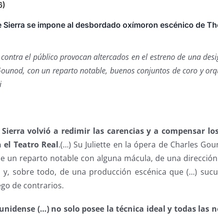
6)
 Sierra se impone al desbordado oxímoron escénico de Tho
 contra el público provocan altercados en el estreno de una des
Gounod, con un reparto notable, buenos conjuntos de coro y orqu
i
Sierra volvió a redimir las carencias y a compensar lo
 el Teatro Real
.(…) Su Juliette en la ópera de Charles Gou
e un reparto notable con alguna mácula, de una dirección
a y, sobre todo, de una producción escénica que (…) su
ego de contrarios.
nidense (…) no solo posee la técnica ideal y todas las n