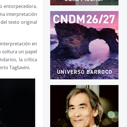
to entorpecedora.
una interpretación
del texto original
interpretación en
n soltura un papel
arios, la crítica
rto Tagliavini.