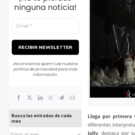
ninguna noticia!
¡No enviamos spam! Lee nuestra
política de privacidad
para más
información.
Llega por primera 
Busca las entradas de cada
mes
diferentes interpret
Busca
Jolly
, destaca por s