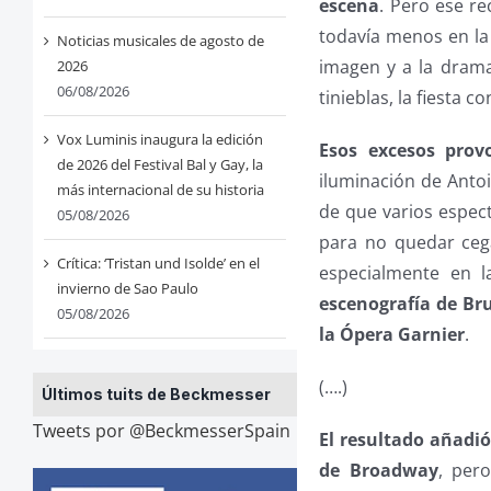
escena
. Pero ese re
todavía menos en la
Noticias musicales de agosto de
imagen y a la dramat
2026
06/08/2026
tinieblas, la fiesta c
Vox Luminis inaugura la edición
Esos excesos prov
de 2026 del Festival Bal y Gay, la
iluminación de Antoi
más internacional de su historia
de que varios espec
05/08/2026
para no quedar cega
Crítica: ‘Tristan und Isolde’ en el
especialmente en 
invierno de Sao Paulo
escenografía de Br
05/08/2026
la Ópera Garnier
.
(….)
Últimos tuits de Beckmesser
Tweets por @BeckmesserSpain
El resultado añadió
de Broadway
, per