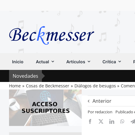
Saltar
al
contenido
Inicio
Actual
Artículos
Crítica
Novedades
Home
Cosas de Beckmesser
Diálogos de besugos
Coment
Anterior
Por
redaccion
Publicado 