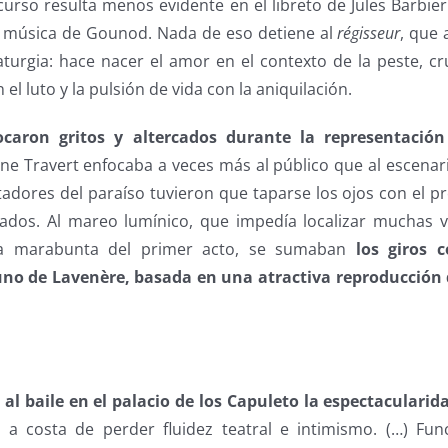
curso resulta menos evidente en el libreto de Jules Barbier
 música de Gounod. Nada de eso detiene al
régisseur
, que 
urgia: hace nacer el amor en el contexto de la peste, cru
on el luto y la pulsión de vida con la aniquilación.
ocaron gritos y altercados durante la representación
ne Travert enfocaba a veces más al público que al escenari
tadores del paraíso tuvieron que taparse los ojos con el
dos. Al mareo lumínico, que impedía localizar muchas v
la marabunta del primer acto, se sumaban
los giros 
uno de Lavenère, basada en una atractiva reproducción d
 al baile en el palacio de los Capuleto la espectaculari
o a costa de perder fluidez teatral e intimismo. (…) Fu