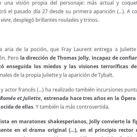
n una visión propia del personaje: más actual y coquet
tró el pasado día 27 desde su primera aparición (…). A co
 vivre
, desplegó brillantes roulades y trinos.
 aria de la poción, que Fray Laurent entrega a Juliett
lón. Pero
la dirección de Thomas Jolly, incapaz de confia
ó enseguida los miedos y las visiones terroríficas de
ales de la propia Juliette y la aparición de Tybalt.
o y actor francés (…) ha realizado también incursiones punt
e
Roméo et Juliette
, estrenada hace tres años en la Ópera d
ocida de ellas
. Y también la más controvertida.
sta en maratones shakesperianos, Jolly convierte la fi
ente en el drama original (…), en el principio rector