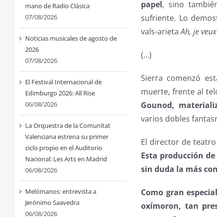
papel
, sino tambié
mano de Radio Clásica
sufriente. Lo demos
07/08/2026
vals-arieta
Ah, je veux
Noticias musicales de agosto de
2026
(…)
07/08/2026
Sierra comenzó esta
El Festival Internacional de
muerte, frente al te
Edimburgo 2026: All Rise
Gounod, materializ
06/08/2026
varios dobles fantasm
La Orquestra de la Comunitat
Valenciana estrena su primer
El director de teatr
ciclo propio en el Auditorio
Esta producción d
Nacional: Les Arts en Madrid
sin duda la más con
06/08/2026
Como gran especiali
Melómanos: entrevista a
Jerónimo Saavedra
oxímoron, tan pres
06/08/2026