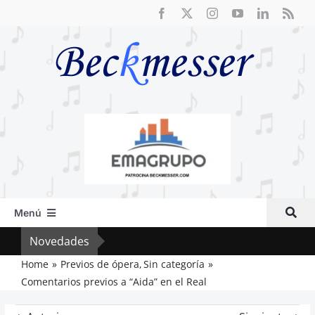
Saltar
al
contenido
Menú
Inicio
Novedades
El F
Actual
Home
Previos de ópera
Sin categoría
Comentarios previos a “Aida” en el Real
Artículos
Crítica