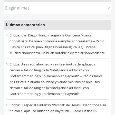
Busca
las
entradas
Últimos comentarios
de
cada
Crítica: Juan Diego Flórez inaugura la Quincena Musical
mes
donostiarra. De buen notable a ejemplar sobresaliente – Radio
Clásica
en
Crítica: Juan Diego Flórez inaugura la Quincena
Musical donostiarra. De buen notable a ejemplar sobresaliente
Critica: Un airado abucheo y veinte minutos de aplausos
cierran el fallido Ring de la “Inteligencia artificial” con
Götterdämmerung y Thielemann en Bayreuth – Radio Clásica
en
Critica: Un airado abucheo y veinte minutos de aplausos
cierran el fallido Ring de la “Inteligencia artificial” con
Götterdämmerung y Thielemann en Bayreuth
Critica: El especial e intenso “Parsifal” de Heras Casado toca a su
fin con el aplauso unísono de Bayreuth – Radio Clásica
en