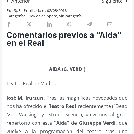
Anterior
Siguiente
Previos de ópera
Por
SpR
Publicado el: 02/03/2018
Categorías:
Previos de ópera
,
Sin categoría
Entrevistas
Recomendación
Comentarios previos a “Aida”
Cosas de Beckmesser
en el Real
Nosotros y privacidad
Buscar:
AIDA (G. VERDI)
Teatro Real de Madrid
José M. Irurzun.
Tras las magníficas novedades que
nos ha ofrecido el
Teatro Real
recientemente (“Dead
Man Walking” y “Street Scene”), volvemos al gran
repertorio con esta
“Aida”
de
Giuseppe Verdi,
que
vuelve a la programación del teatro tras una