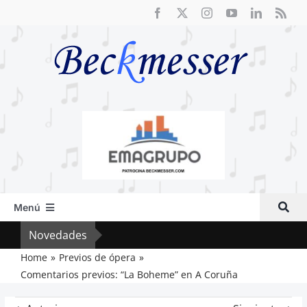
Saltar
al
contenido
Menú
Inicio
Novedades
El F
Actual
Home
Previos de ópera
Comentarios previos: “La Boheme” en A Coruña
Artículos
Crítica