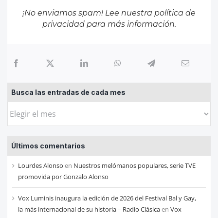
¡No enviamos spam! Lee nuestra
política de
privacidad
para más información.
Busca las entradas de cada mes
Busca
las
entradas
Últimos comentarios
de
cada
Lourdes Alonso
en
Nuestros melómanos populares, serie TVE
mes
promovida por Gonzalo Alonso
Vox Luminis inaugura la edición de 2026 del Festival Bal y Gay,
la más internacional de su historia – Radio Clásica
en
Vox