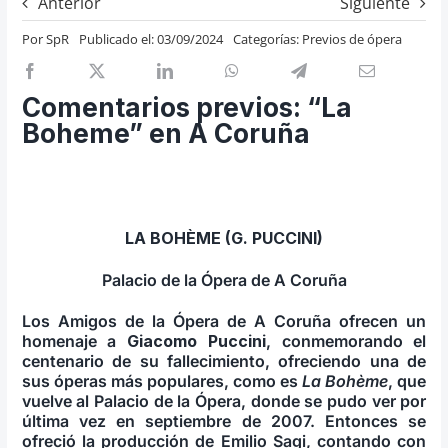
Anterior
Siguiente
Previos de ópera
Por
SpR
Publicado el: 03/09/2024
Categorías:
Previos de ópera
Entrevistas
Recomendación
Comentarios previos: “La
Cosas de Beckmesser
Boheme” en A Coruña
Nosotros y privacidad
Buscar:
LA BOHÈME (G. PUCCINI)
Palacio de la Ópera de A Coruña
Los Amigos de la Ópera de A Coruña ofrecen un
homenaje a
Giacomo Puccini
, conmemorando el
centenario de su fallecimiento, ofreciendo una de
sus óperas más populares, como es
La Bohème
, que
vuelve al Palacio de la Ópera, donde se pudo ver por
última vez en septiembre de 2007. Entonces se
ofreció la producción de Emilio Sagi, contando con