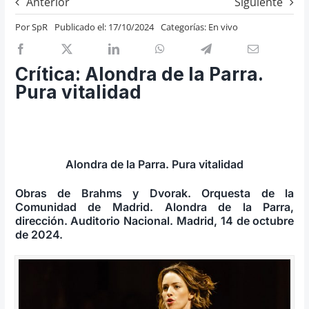
Anterior
Siguiente
Previos de ópera
Por
SpR
Publicado el: 17/10/2024
Categorías:
En vivo
Entrevistas
Recomendación
Crítica: Alondra de la Parra.
Cosas de Beckmesser
Pura vitalidad
Nosotros y privacidad
Buscar:
Alondra de la Parra. Pura vitalidad
Obras de Brahms y Dvorak. Orquesta de la
Comunidad de Madrid. Alondra de la Parra,
dirección. Auditorio Nacional. Madrid, 14 de octubre
de 2024.