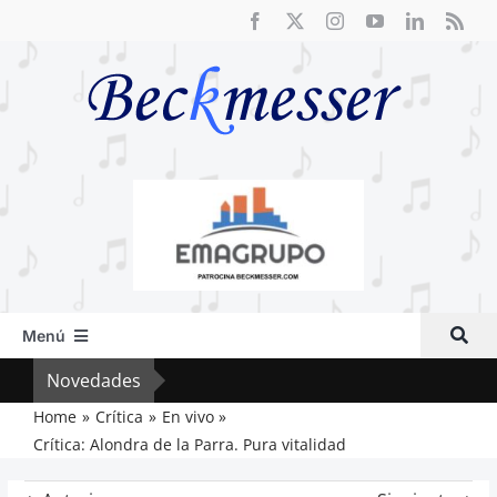
Saltar
al
contenido
Menú
Inicio
Novedades
Vox 
Actual
Home
Crítica
En vivo
Crítica: Alondra de la Parra. Pura vitalidad
Artículos
Crítica