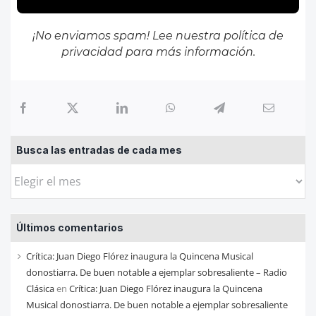
¡No enviamos spam! Lee nuestra
política de
privacidad
para más información.
Busca las entradas de cada mes
Busca
las
entradas
Últimos comentarios
de
cada
Crítica: Juan Diego Flórez inaugura la Quincena Musical
mes
donostiarra. De buen notable a ejemplar sobresaliente – Radio
Clásica
en
Crítica: Juan Diego Flórez inaugura la Quincena
Musical donostiarra. De buen notable a ejemplar sobresaliente