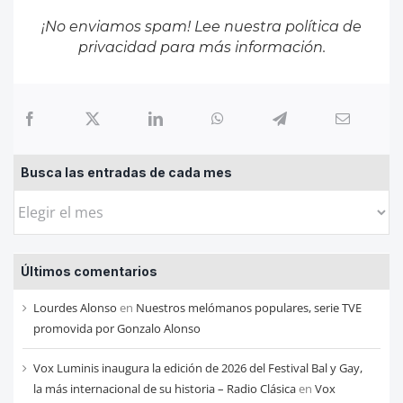
¡No enviamos spam! Lee nuestra
política de
privacidad
para más información.
Busca las entradas de cada mes
Busca
las
entradas
Últimos comentarios
de
cada
Lourdes Alonso
en
Nuestros melómanos populares, serie TVE
mes
promovida por Gonzalo Alonso
Vox Luminis inaugura la edición de 2026 del Festival Bal y Gay,
la más internacional de su historia – Radio Clásica
en
Vox