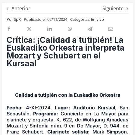
Previos de ópera
Anterior
Siguiente
Entrevistas
Por
SpR
Publicado el: 07/11/2024
Categorías:
En vivo
Recomendación
Cosas de Beckmesser
Crítica: ¡Calidad a tutiplén! La
Euskadiko Orkestra interpreta
Nosotros y privacidad
Mozart y Schubert en el
Buscar:
Kursaal
Calidad a tutiplén con la Euskadiko Orkestra
Fecha:
4-XI-2024.
Lugar:
Auditorio Kursaal, San
Sebastián.
Programa:
Concierto en La Mayor para
clarinete y orquesta, K. 622, de Wolfgang Amadeus
Mozart y Sinfonía núm. 9 en Do Mayor, D. 944, de
Franz Schubert.
Clarinete solista:
Mark Simpson.