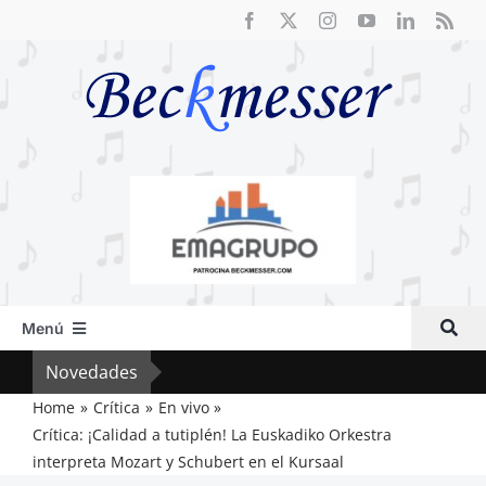
Saltar
al
contenido
Menú
Inicio
Novedades
Crít
Actual
Home
Crítica
En vivo
Crítica: ¡Calidad a tutiplén! La Euskadiko Orkestra
Artículos
interpreta Mozart y Schubert en el Kursaal
Crítica