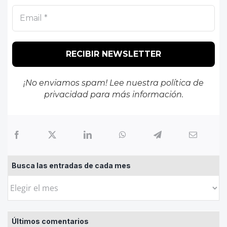
¡No enviamos spam! Lee nuestra
política de
privacidad
para más información.
Busca las entradas de cada mes
Busca
las
entradas
Últimos comentarios
de