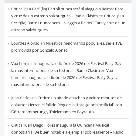
cada
Crítica: ¡“La Ceci”(lia) Bartoli nunca será ‘Il viaggio a Reims’! Cara
mes
y cruz de un estreno salzburgués – Radio Clásica
en
Crítica: ¡“La
Ceci”(lia) Bartoli nunca será ‘Il viaggio a Reims’! Cara y cruz de un
estreno salzburgués
Lourdes Alonso
en
Nuestros melómanos populares, serie TVE
promovida por Gonzalo Alonso
Vox Luminis inaugura la edición de 2026 del Festival Bal y Gay,
la más internacional de su historia – Radio Clásica
en
Vox
Luminis inaugura la edición de 2026 del Festival Bal y Gay, la
más internacional de su historia
Juan Carlos
en
Critica: Un airado abucheo y veinte minutos de
aplausos cierran el fallido Ring de la “Inteligencia artificial” con
Götterdämmerung y Thielemann en Bayreuth
Crítica: Juan Diego Flórez inaugura la Quincena Musical
donostiarra. De buen notable a ejemplar sobresaliente – Radio