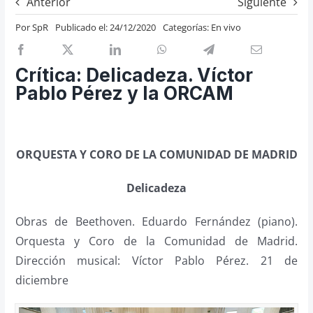
Anterior
Siguiente
Previos de ópera
Por
SpR
Publicado el: 24/12/2020
Categorías:
En vivo
Entrevistas
Recomendación
Crítica: Delicadeza. Víctor
Cosas de Beckmesser
Pablo Pérez y la ORCAM
Nosotros y privacidad
Buscar:
ORQUESTA Y CORO DE LA COMUNIDAD DE MADRID
Delicadeza
Obras de Beethoven. Eduardo Fernández (piano).
Orquesta y Coro de la Comunidad de Madrid.
Dirección musical: Víctor Pablo Pérez. 21 de
diciembre