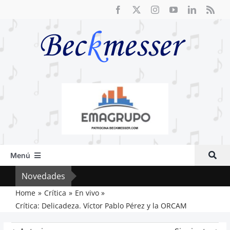
Saltar
al
contenido
Menú
Inicio
Novedades
Crít
Actual
Home
Crítica
En vivo
Crítica: Delicadeza. Víctor Pablo Pérez y la ORCAM
Artículos
Crítica