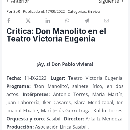
Anterior
Siguiente
Previos de ópera
Por
SpR
Publicado el: 17/09/2022
Categorías:
En vivo
Entrevistas
Recomendación
Crítica: Don Manolito en el
Cosas de Beckmesser
Teatro Victoria Eugenia
Nosotros y privacidad
Buscar:
¡Ay, si Don Pablo viviera!
Fecha:
11-IX-2022.
Lugar:
Teatro Victoria Eugenia.
Programa:
‘Don Manolito’, sainete lírico, en dos
actos.
Intérpretes:
Antonio Torres, María Martín,
Juan Laborería, Iker Casares, Klara Mendizabal, Ion
Imanol Etxabe, Marí Jesús Gurrutxaga, Koldo Torres.
Orquesta y coro
: Sasibill.
Director:
Arkaitz Mendoza.
Producción:
Asociación Lírica Sasibill.