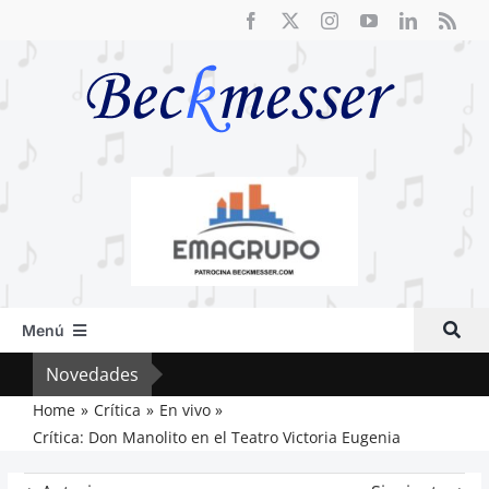
Saltar
al
contenido
Menú
Inicio
Novedades
Crít
Actual
Home
Crítica
En vivo
Crítica: Don Manolito en el Teatro Victoria Eugenia
Artículos
Crítica