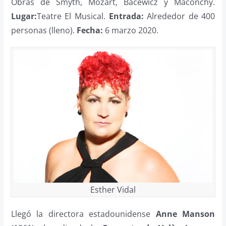
Obras de Smyth, Mozart, Bacewicz y Maconchy.
Lugar:
Teatre El Musical.
Entra­da:
Alre­de­dor de 400
perso­nas (lleno).
Fe­cha:
6 marzo 2020.
Esther Vidal
Llegó la directora estadounidense
Anne Manson