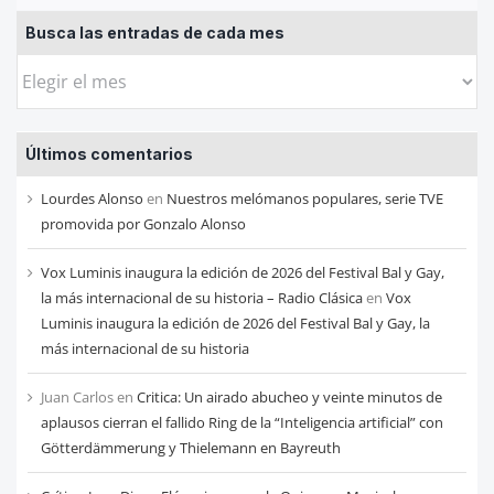
Busca las entradas de cada mes
Busca
las
entradas
Últimos comentarios
de
cada
Lourdes Alonso
en
Nuestros melómanos populares, serie TVE
mes
promovida por Gonzalo Alonso
Vox Luminis inaugura la edición de 2026 del Festival Bal y Gay,
la más internacional de su historia – Radio Clásica
en
Vox
Luminis inaugura la edición de 2026 del Festival Bal y Gay, la
más internacional de su historia
Juan Carlos
en
Critica: Un airado abucheo y veinte minutos de
aplausos cierran el fallido Ring de la “Inteligencia artificial” con
Götterdämmerung y Thielemann en Bayreuth