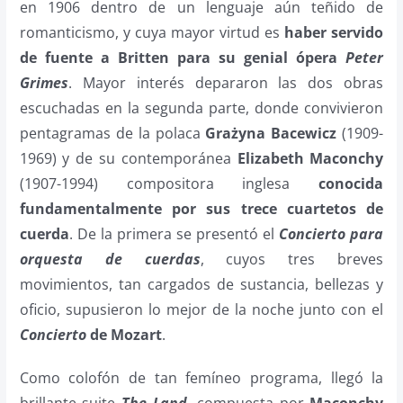
en 1906 dentro de un lenguaje aún teñido de
romanticismo, y cuya mayor virtud es
haber servido
de fuente a Britten para su genial ópera
Peter
Grimes
. Mayor interés depararon las dos obras
escuchadas en la segunda parte, donde convivieron
pentagramas de la polaca
Grażyna Bacewicz
(1909-
1969) y de su contemporánea
Elizabeth Maconchy
(1907-1994) compositora inglesa
conocida
fundamentalmente por sus trece cuartetos de
cuerda
. De la primera se presentó el
Concierto para
orquesta de cuerdas
, cuyos tres breves
movimientos, tan cargados de sustancia, bellezas y
oficio, supusieron lo mejor de la noche junto con el
Concierto
de Mozart
.
Como colofón de tan femíneo programa, llegó la
brillante suite
The Land
, compuesta por
Maconchy