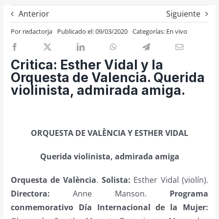
Previos de ópera
Anterior
Siguiente
Entrevistas
Por
redactorja
Publicado el: 09/03/2020
Categorías:
En vivo
Recomendación
Cosas de Beckmesser
Critica: Esther Vidal y la
Orquesta de Valencia. Querida
Nosotros y privacidad
violinista, admirada amiga.
Buscar:
ORQUESTA DE VALÈNCIA Y ESTHER VIDAL
Querida violinista, admirada amiga
Orquesta de València
.
Solista:
Esther Vidal (violín).
Directora:
Anne Manson.
Pro­gra­ma
conmemorativo Día Internacional de la Mujer: