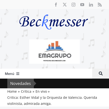
Saltar
al
contenido
Menú
Inicio
Novedades
Crít
Actual
Home
Crítica
En vivo
Critica: Esther Vidal y la Orquesta de Valencia. Querida
Artículos
violinista, admirada amiga.
Crítica