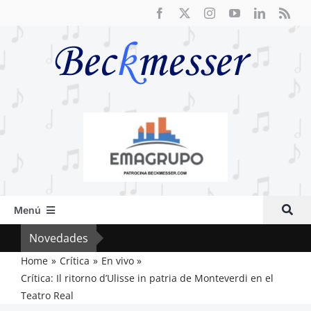
Saltar
al
contenido
Menú
Inicio
Novedades
El F
Actual
Home
Crítica
En vivo
Crítica: Il ritorno d’Ulisse in patria de Monteverdi en el
Artículos
Teatro Real
Crítica