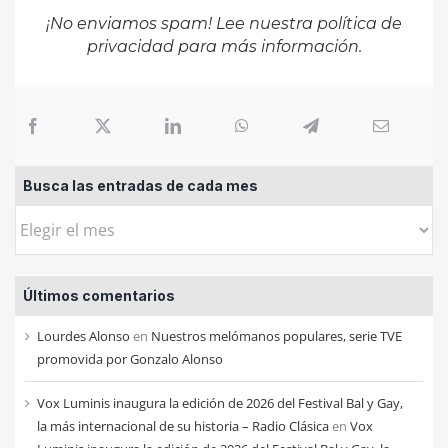
¡No enviamos spam! Lee nuestra
política de
privacidad
para más información.
Busca las entradas de cada mes
Busca
las
entradas
Últimos comentarios
de
cada
Lourdes Alonso
en
Nuestros melómanos populares, serie TVE
mes
promovida por Gonzalo Alonso
Vox Luminis inaugura la edición de 2026 del Festival Bal y Gay,
la más internacional de su historia – Radio Clásica
en
Vox