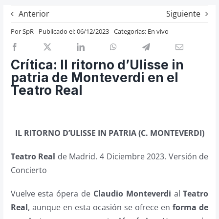
Previos de ópera
Anterior
Siguiente
Entrevistas
Por
SpR
Publicado el: 06/12/2023
Categorías:
En vivo
Recomendación
Cosas de Beckmesser
Crítica: Il ritorno d’Ulisse in
patria de Monteverdi en el
Nosotros y privacidad
Teatro Real
Buscar:
IL RITORNO D’ULISSE IN PATRIA (C. MONTEVERDI)
Teatro Real
de Madrid. 4 Diciembre 2023. Versión de
Concierto
Vuelve esta ópera de
Claudio Monteverdi
al
Teatro
Real
, aunque en esta ocasión se ofrece en
forma de