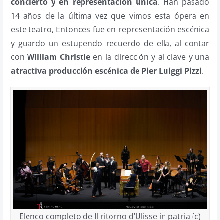
concierto y en representación única
. Han pasado
14 años de la última vez que vimos esta ópera en
este teatro, Entonces fue en representación escénica
y guardo un estupendo recuerdo de ella, al contar
con
William Christie
en la dirección y al clave y una
atractiva producción escénica de Pier Luiggi Pizzi
.
Elenco completo de Il ritorno d’Ulisse in patria (c)