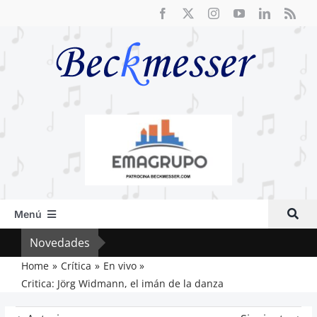
Saltar
al
contenido
Menú
Inicio
Novedades
Crít
Actual
Home
Crítica
En vivo
Critica: Jörg Widmann, el imán de la danza
Artículos
Crítica