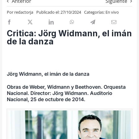
Anterior
Siguiente
Previos de ópera
Por
redactorja
Publicado el: 27/10/2024
Categorías:
En vivo
Entrevistas
Recomendación
Critica: Jörg Widmann, el imán
Cosas de Beckmesser
de la danza
Nosotros y privacidad
Buscar:
Jörg Widmann, el imán de la danza
Obras de Weber, Widmann y Beethoven. Orquesta
Nacional. Director: Jörg Widmann. Auditorio
Nacional, 25 de octubre de 2014.