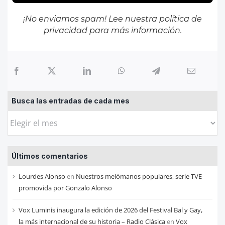
¡No enviamos spam! Lee nuestra
política de
privacidad
para más información.
Busca las entradas de cada mes
Busca
las
entradas
Últimos comentarios
de
cada
Lourdes Alonso
en
Nuestros melómanos populares, serie TVE
mes
promovida por Gonzalo Alonso
Vox Luminis inaugura la edición de 2026 del Festival Bal y Gay,
la más internacional de su historia – Radio Clásica
en
Vox